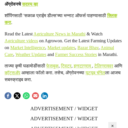
ॲग्रोवनचे
सदस्य व्हा
शॉपिंगसाठी 'सकाळ प्राईम डील्स'च्या भन्नाट ऑफर्स पाहण्यासाठी
क्लिक
करा
.
Read the Latest
Agriculture News in Marathi
& Watch
Agriculture videos
on Agrowon. Get the Latest Farming Updates
on
Market Intelligence
,
Market updates
,
Bazar Bhav
,
Animal
Care
,
Weather Updates
and
Farmer Success Stories
in Marathi.
ताज्या कृषी घडामोडींसाठी
फेसबुक
,
ट्विटर
,
इन्स्टाग्राम
,
टेलिग्रामवर
आणि
व्हॉट्सॲप
आम्हाला फॉलो करा. तसेच, ॲग्रोवनच्या
यूट्यूब चॅनेल
ला आजच
सबस्क्राइब करा.
ADVERTISEMENT / WIDGET
ADVERTISEMENT / WIDGET
×