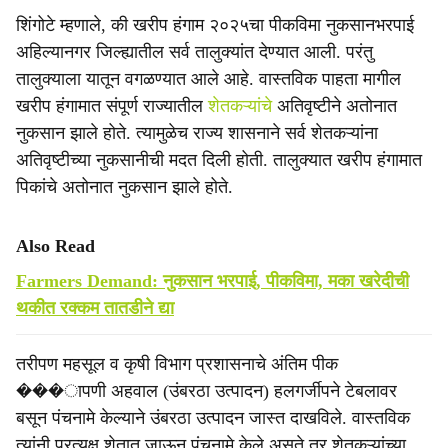
शिंगोटे म्हणाले, की खरीप हंगाम २०२५चा पीकविमा नुकसानभरपाई
अहिल्यानगर जिल्ह्यातील सर्व तालुक्यांत देण्यात आली. परंतु
तालुक्याला यातून वगळण्यात आले आहे. वास्तविक पाहता मागील
खरीप हंगामात संपूर्ण राज्यातील
शेतकऱ्यांचे
अतिवृष्टीने अतोनात
नुकसान झाले होते. त्यामुळेच राज्य शासनाने सर्व शेतकऱ्यांना
अतिवृष्टीच्या नुकसानीची मदत दिली होती. तालुक्यात खरीप हंगामात
पिकांचे अतोनात नुकसान झाले होते.
Also Read
Farmers Demand: नुकसान भरपाई, पीकविमा, मका खरेदीची
थकीत रक्कम तातडीने द्या
तरीपण महसूल व कृषी विभाग प्रशासनाचे अंतिम पीक
���ापणी अहवाल (उंबरठा उत्पादन) हलगर्जीपने टेबलावर
बसून पंचनामे केल्याने उंबरठा उत्पादन जास्त दाखविले. वास्तविक
त्यांनी प्रत्यक्ष शेतात जाऊन पंचनामे केले असते तर शेतकऱ्यांच्या