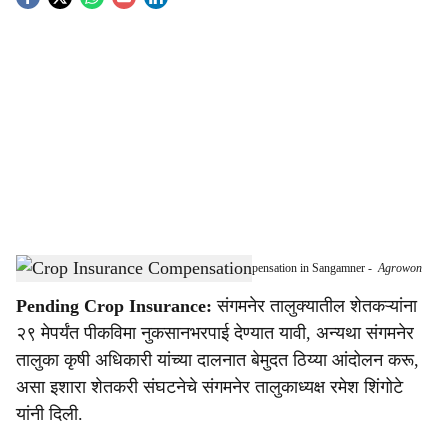
S
o
c
i
a
l
s
Farmers Demand Immediate Crop Insurance Compensation in Sangamner
-
Agrowon
h
Pending Crop Insurance:
संगमनेर तालुक्यातील शेतकऱ्यांना
a
२९ मेपर्यंत पीकविमा नुकसानभरपाई देण्यात यावी, अन्यथा संगमनेर
r
तालुका कृषी अधिकारी यांच्या दालनात बेमुदत ठिय्या आंदोलन करू,
असा इशारा शेतकरी संघटनेचे संगमनेर तालुकाध्यक्ष रमेश शिंगोटे
e
यांनी दिली.