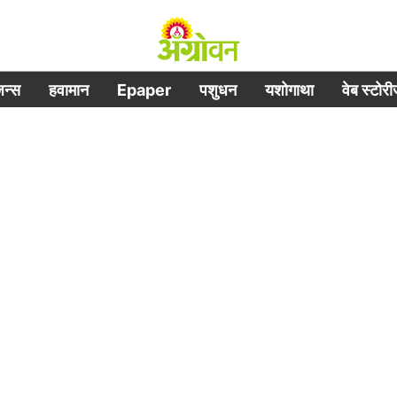
िजन्स
हवामान
Epaper
पशुधन
यशोगाथा
वेब स्टोर