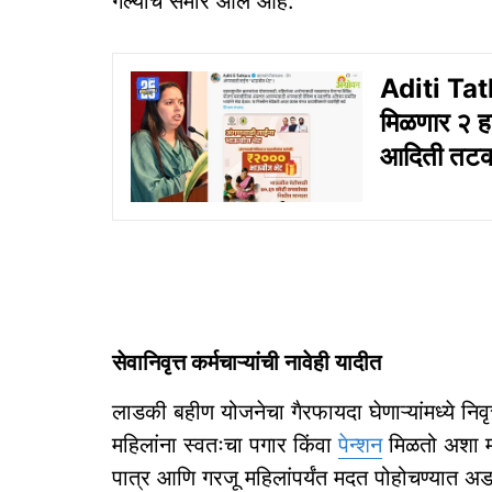
गेल्याचे समोर आले आहे.
Aditi Tatk
मिळणार २ हज
आदिती तटक
सेवानिवृत्त कर्मचाऱ्यांची नावेही यादीत
लाडकी बहीण योजनेचा गैरफायदा घेणाऱ्यांमध्ये निवृत
महिलांना स्वतःचा पगार किंवा
पेन्शन
मिळतो अशा मह
पात्र आणि गरजू महिलांपर्यंत मदत पोहोचण्यात अड