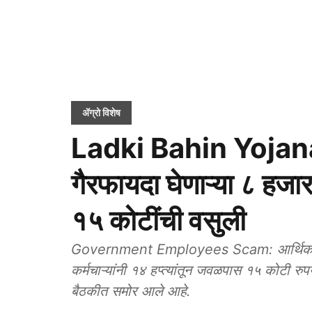
ॲग्रो विशेष
Ladki Bahin Yojana:
गैरफायदा घेणाऱ्या ८ हजार
१५ कोटींची वसुली
Government Employees Scam: आर्थिकदृष्ट्
कर्मचाऱ्यांनी १४ हप्त्यांतून जवळपास १५ कोटी रु
बैठकीत समोर आले आहे.