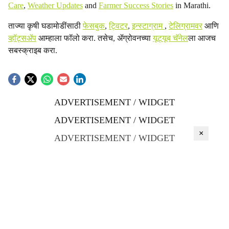
Care
,
Weather Updates
and
Farmer Success Stories
in Marathi.
ताज्या कृषी घडामोडींसाठी
फेसबुक
,
ट्विटर
,
इन्स्टाग्राम
,
टेलिग्रामवर
आणि
व्हॉट्सॲप
आम्हाला फॉलो करा. तसेच, ॲग्रोवनच्या
यूट्यूब चॅनेल
ला आजच
सबस्क्राइब करा.
ADVERTISEMENT / WIDGET
ADVERTISEMENT / WIDGET
×
ADVERTISEMENT / WIDGET