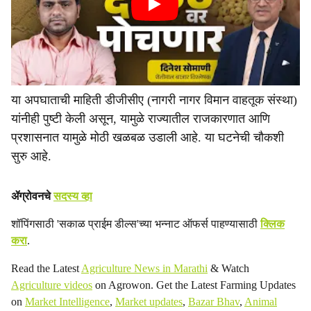
या अपघाताची माहिती डीजीसीए (नागरी नागर विमान वाहतूक संस्था)
यांनीही पुष्टी केली असून, यामुळे राज्यातील राजकारणात आणि
प्रशासनात यामुळे मोठी खळबळ उडाली आहे. या घटनेची चौकशी
सुरु आहे.
ॲग्रोवनचे
सदस्य व्हा
शॉपिंगसाठी 'सकाळ प्राईम डील्स'च्या भन्नाट ऑफर्स पाहण्यासाठी
क्लिक
करा
.
Read the Latest
Agriculture News in Marathi
& Watch
Agriculture videos
on Agrowon. Get the Latest Farming Updates
on
Market Intelligence
,
Market updates
,
Bazar Bhav
,
Animal