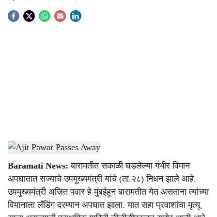
S
o
c
i
a
l
s
Ajit Pawar Passes Away
-
Agrowon
h
Baramati News:
बारामतीत सकाळी घडलेल्या गंभीर विमान
a
अपघातात राज्याचे उपमुख्यमंत्री यांचे (ता.२८) निधन झाले आहे.
r
उपमुख्यमंत्री अजित पवार हे मुंबईहून बारामतीत येत असताना त्यांच्या
विमानाला लॅंडिंग दरम्यान अपघात झाला. यात सहा प्रवाशांचा मृत्यू
e