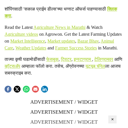
शॉपिंगसाठी 'सकाळ प्राईम डील्स'च्या भन्नाट ऑफर्स पाहण्यासाठी
क्लिक
करा
.
Read the Latest
Agriculture News in Marathi
& Watch
Agriculture videos
on Agrowon. Get the Latest Farming Updates
on
Market Intelligence
,
Market updates
,
Bazar Bhav
,
Animal
Care
,
Weather Updates
and
Farmer Success Stories
in Marathi.
ताज्या कृषी घडामोडींसाठी
फेसबुक
,
ट्विटर
,
इन्स्टाग्राम
,
टेलिग्रामवर
आणि
व्हॉट्सॲप
आम्हाला फॉलो करा. तसेच, ॲग्रोवनच्या
यूट्यूब चॅनेल
ला आजच
सबस्क्राइब करा.
ADVERTISEMENT / WIDGET
ADVERTISEMENT / WIDGET
×
ADVERTISEMENT / WIDGET