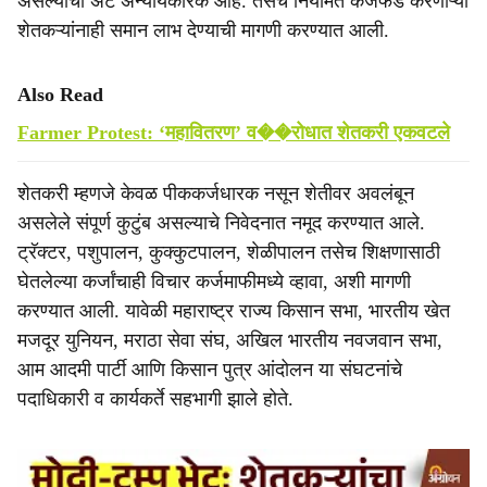
असल्याची अट अन्यायकारक आहे. तसेच नियमित कर्जफेड करणाऱ्या
शेतकऱ्यांनाही समान लाभ देण्याची मागणी करण्यात आली.
Also Read
Farmer Protest: ‘महावितरण’ व��रोधात शेतकरी एकवटले
शेतकरी म्हणजे केवळ पीककर्जधारक नसून शेतीवर अवलंबून
असलेले संपूर्ण कुटुंब असल्याचे निवेदनात नमूद करण्यात आले.
ट्रॅक्टर, पशुपालन, कुक्कुटपालन, शेळीपालन तसेच शिक्षणासाठी
घेतलेल्या कर्जांचाही विचार कर्जमाफीमध्ये व्हावा, अशी मागणी
करण्यात आली. यावेळी महाराष्ट्र राज्य किसान सभा, भारतीय खेत
मजदूर युनियन, मराठा सेवा संघ, अखिल भारतीय नवजवान सभा,
आम आदमी पार्टी आणि किसान पुत्र आंदोलन या संघटनांचे
पदाधिकारी व कार्यकर्ते सहभागी झाले होते.