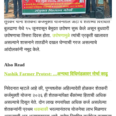
या मागणीसाठी मंगळवारी (ता. १७) विभागीय आयुक्त कार्यालयासमोर
निदर्शने करून मुख्यमंत्र्यांच्या नावे निवेदन देण्यात आले. रविकांत
तुपकर यांनी शेतकरी कर्जमुक्ती योजनेतील अटी व शर्तींच्या विरोधात
बुलढाणा येथे १५ जूनपासून बेमुदत उपोषण सुरू केले असून बुधवारी
उपोषणाचा तिसरा दिवस होता.
उपोषणामुळे
त्यांची प्रकृती खालावत
असल्याने शासनाने तातडीने दखल घेण्याची गरज असल्याचे
आंदोलकांनी नमूद केले.
Also Read
Nashik Farmer Protest: ...अन्यथा विधिमंडळावर मोर्चा काढू
निवेदनात म्हटले आहे की, पुण्यश्लोक अहिल्यादेवी होळकर शेतकरी
कर्जमुक्ती योजना २०२६ ही शेतकऱ्यांपेक्षा बँकांच्या हिताची अधिक
असल्याचे दिसून येते. दोन लाख रुपयांपेक्षा अधिक कर्ज असलेल्या
शेतकऱ्यांनी प्रथम
थकबाकी
भरल्यानंतरच योजनेचा लाभ मिळणार