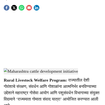
S
o
c
i
a
l
s
Dairy farmers awareness program
-
Agrowon
h
Rural Livestock Welfare Program:
राज्यातील देशी
a
गोवंशाचे संरक्षण, संवर्धन आणि गोशाळांना आत्मनिर्भर बनविण्याच्या
r
उद्देशाने महाराष्ट्र गोसेवा आयोग आणि पशुसंवर्धन विभागाच्या संयुक्त
विद्यमाने ‘राज्यमाता गोमाता संवाद यात्रा’ आयोजित करण्यात आली
e