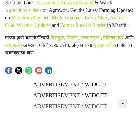
Read the Latest
Agriculture News in Marathi
& Watch
Agriculture videos
on Agrowon. Get the Latest Farming Updates
on
Market Intelligence
,
Market updates
,
Bazar Bhav
,
Animal
Care
,
Weather Updates
and
Farmer Success Stories
in Marathi.
ताज्या कृषी घडामोडींसाठी
फेसबुक
,
ट्विटर
,
इन्स्टाग्राम
,
टेलिग्रामवर
आणि
व्हॉट्सॲप
आम्हाला फॉलो करा. तसेच, ॲग्रोवनच्या
यूट्यूब चॅनेल
ला आजच
सबस्क्राइब करा.
ADVERTISEMENT / WIDGET
ADVERTISEMENT / WIDGET
×
ADVERTISEMENT / WIDGET