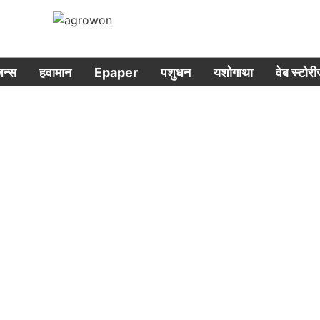
िजन्स
हवामान
Epaper
पशुधन
यशोगाथा
वेब स्टोर