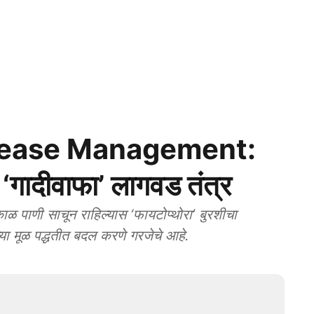
sease Management:
 ‘गादीवाफा’ लागवड तंत्र
ळ पाणी साचून राहिल्यास ‘फायटोप्थोरा’ बुरशीचा
ीच्या मूळ पद्धतीत बदल करणे गरजेचे आहे.