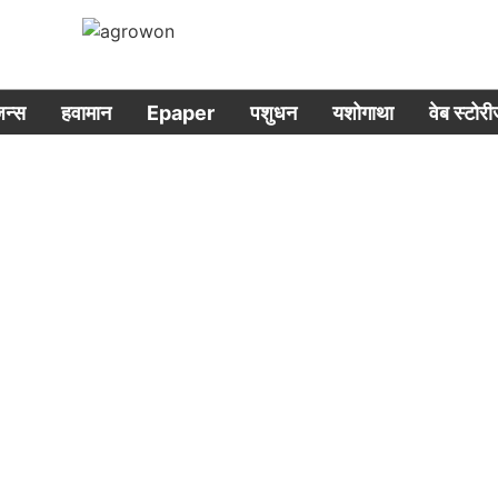
िजन्स
हवामान
Epaper
पशुधन
यशोगाथा
वेब स्टोर