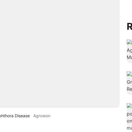
R
phthora Disease
Agrowon