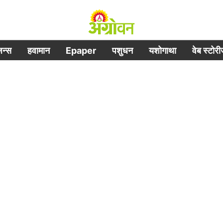
िजन्स
हवामान
Epaper
पशुधन
यशोगाथा
वेब स्टोर