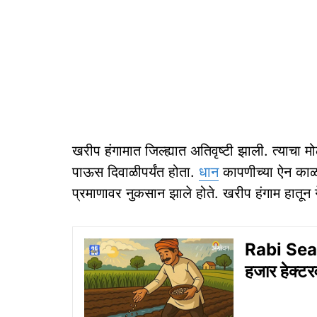
खरीप हंगामात जिल्ह्यात अतिवृष्टी झाली. त्या
पाऊस दिवाळीपर्यंत होता.
धान
कापणीच्या ऐन काळा
प्रमाणावर नुकसान झाले होते. खरीप हंगाम हातून गे
Rabi Season
हजार हेक्टर