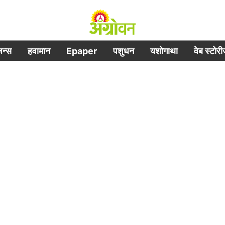
िजन्स
हवामान
Epaper
पशुधन
यशोगाथा
वेब स्टोर