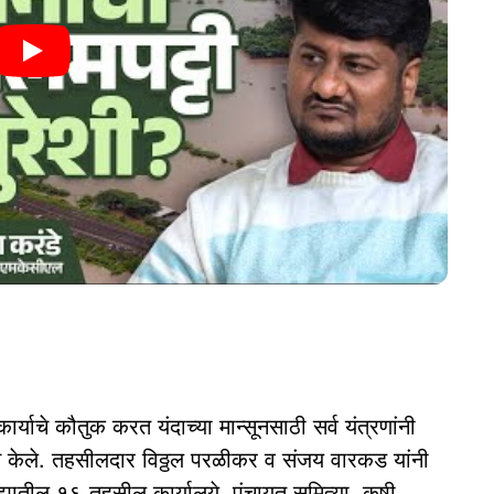
ार्याचे कौतुक करत यंदाच्या मान्सूनसाठी सर्व यंत्रणांनी
हन केले. तहसीलदार विठ्ठल परळीकर व संजय वारकड यांनी
्ह्यातील १६ तहसील कार्यालये, पंचायत समित्या, कृषी,