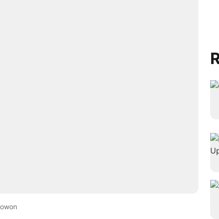
R
rowon