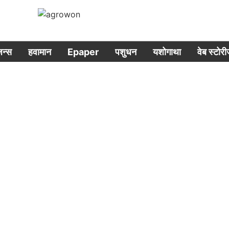
िजन्स
हवामान
Epaper
पशुधन
यशोगाथा
वेब स्टोर