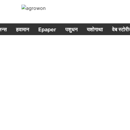
िजन्स
हवामान
Epaper
पशुधन
यशोगाथा
वेब स्टोर