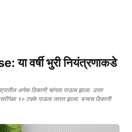
ा वर्षी भुरी नियंत्रणाकडे
रातील अनेक ठिकाणी चांगला पाऊस झाला. उत्तर
ासरीपेक्षा ९० टक्के पाऊस जास्त झाला. बऱ्याच ठिकाणी