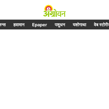
िजन्स
हवामान
Epaper
पशुधन
यशोगाथा
वेब स्टोर