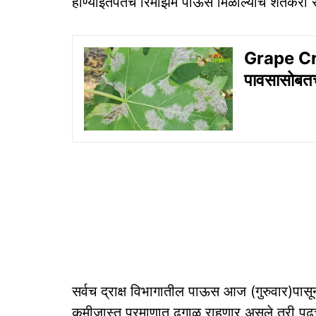
होण्याइतपतच रिमझिम पाऊस मिळाल्याचे शेतकरी स
Grape Crop 
पावसासोबतच 
सर्वच द्राक्ष विभागातील पाऊस आज (गुरुवार)पासू
कमीजास्त प्रमाणात ढगाळ राहणार असले तरी पुढ