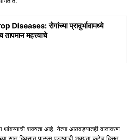
ांगतात.
Diseases: रोगांच्या प्रादुर्भावामध्ये
तापमान महत्त्वाचे
न थांबण्याची शक्यता आहे. येत्या आठवड्यातही वातावरण
च्या सात दिवसात पाऊस पडण्याची शक्यता कुठेच दिसत