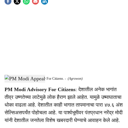
S
o
c
i
a
l
s
PM Modi Heatwave Advisory For Citizens.
-
(Agrowon)
h
PM Modi Advisory For Citizens
: देशातील अनेक भागांत
a
तीव्र उष्णतेच्या लाटेमुळे लोक हैराण झाले आहेत. यामुळे उष्माघाताचा
r
धोका वाढला आहे. देशातील काही भागात तापमानाचा पारा ४७.६ अंश
सेल्सिअसपर्यंत पोहोचला आहे. या पार्श्वभूमीवर पंतप्रधान नरेंद्र मोदी
e
यांनी देशातील जनतेला विशेष खबरदारी घेण्याचे आवाहन केले आहे.