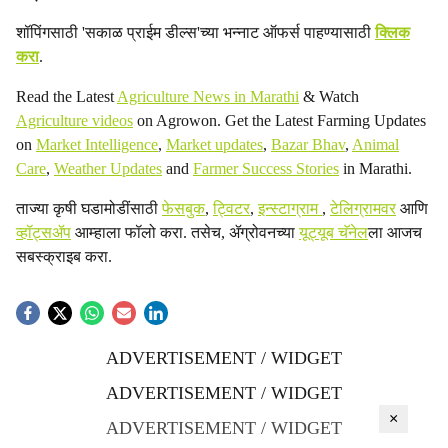
शॉपिंगसाठी 'सकाळ प्राईम डील्स'च्या भन्नाट ऑफर्स पाहण्यासाठी
क्लिक
करा
.
Read the Latest
Agriculture News in Marathi
& Watch
Agriculture videos
on Agrowon. Get the Latest Farming Updates
on
Market Intelligence
,
Market updates
,
Bazar Bhav
,
Animal
Care
,
Weather Updates
and
Farmer Success Stories
in Marathi.
ताज्या कृषी घडामोडींसाठी
फेसबुक
,
ट्विटर
,
इन्स्टाग्राम
,
टेलिग्रामवर
आणि
व्हॉट्सॲप
आम्हाला फॉलो करा. तसेच, ॲग्रोवनच्या
यूट्यूब चॅनेल
ला आजच
सबस्क्राइब करा.
ADVERTISEMENT / WIDGET
ADVERTISEMENT / WIDGET
×
ADVERTISEMENT / WIDGET