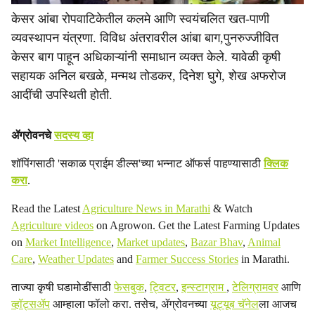
केसर आंबा रोपवाटिकेतील कलमे आणि स्वयंचलित खत-पाणी
व्यवस्थापन यंत्रणा. विविध अंतरावरील आंबा बाग,पुनरुज्जीवित
केसर बाग पाहून अधिकाऱ्यांनी समाधान व्यक्त केले. यावेळी कृषी
सहायक अनिल बखळे, मन्मथ तोडकर, दिनेश घुगे, शेख अफरोज
आदींची उपस्थिती होती.
ॲग्रोवनचे
सदस्य व्हा
शॉपिंगसाठी 'सकाळ प्राईम डील्स'च्या भन्नाट ऑफर्स पाहण्यासाठी
क्लिक
करा
.
Read the Latest
Agriculture News in Marathi
& Watch
Agriculture videos
on Agrowon. Get the Latest Farming Updates
on
Market Intelligence
,
Market updates
,
Bazar Bhav
,
Animal
Care
,
Weather Updates
and
Farmer Success Stories
in Marathi.
ताज्या कृषी घडामोडींसाठी
फेसबुक
,
ट्विटर
,
इन्स्टाग्राम
,
टेलिग्रामवर
आणि
व्हॉट्सॲप
आम्हाला फॉलो करा. तसेच, ॲग्रोवनच्या
यूट्यूब चॅनेल
ला आजच