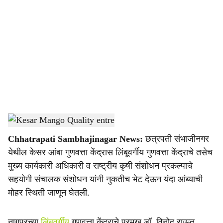
o
c
i
a
l
s
Kesar Mango Quality entre
-
Agrowon
h
Chhatrapati Sambhajinagar News:
छत्रपती संभाजीनगर
a
येथील केसर आंबा गुणवत्ता केंद्रास लिंबूवर्गीय गुणवत्ता केंद्राचे तसेच
r
मुख्य कार्यकारी अधिकारी व राष्ट्रीय कृषी संशोधन प्रकल्पाचे
सहयोगी संचालक संशोधन यांनी नुकतीच भेट देऊन यंदा आंब्याची
e
मोहर स्थिती जाणून घेतली.
नागपूरच्या
लिंबूवर्गीय
गुणवत्ता केंद्राचे प्रमुख डॉ. विनोद राऊत,