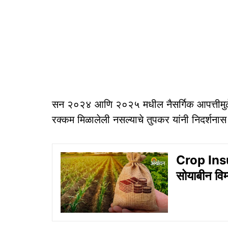
सन २०२४ आणि २०२५ मधील नैसर्गिक आपत्तीमुळे
रक्कम मिळालेली नसल्याचे तुपकर यांनी निदर्शनास
Crop Ins
सोयाबीन विम