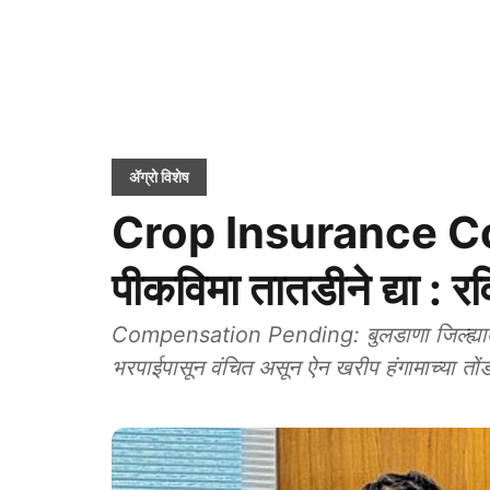
ॲग्रो विशेष
Crop Insurance C
पीकविमा तातडीने द्या : र
Compensation Pending: बुलडाणा जिल्ह्याती
भरपाईपासून वंचित असून ऐन खरीप हंगामाच्या त