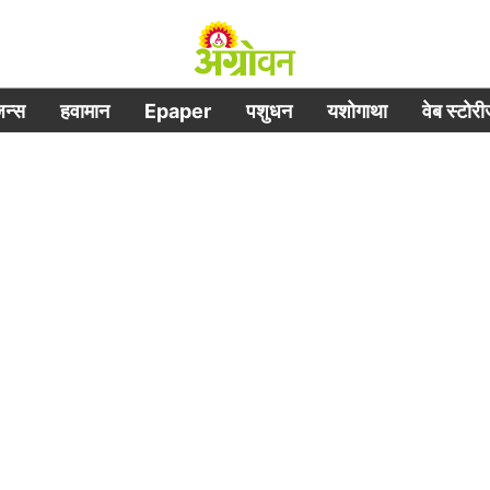
िजन्स
हवामान
Epaper
पशुधन
यशोगाथा
वेब स्टोर