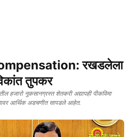
ompensation: रखडलेला
विकांत तुपकर
ल हजारो नुकसानग्रस्त शेतकरी अद्यापही पीकविमा
ोंडावर आर्थिक अडचणीत सापडले आहेत.