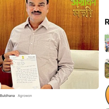
R
 Buldhana
Agrowon