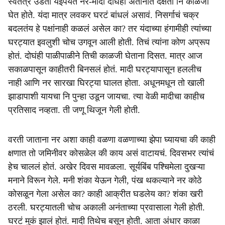
स्वतंत्र उडता येईपर्यंत नर-मादी दोघेही अतोनात दक्षता नि काळजी
घेत होते. यंदा मात्र लवकर घरटं बांधलं असावं. निसर्गाचं चक्र
बदलतंय हे पक्षांनाही कळलं असेल का? तर यंदाच्या हंगामीही त्यांच्या
घरट्यात इवलुशी चोच उगवून आली होती. तिचं त्यांना कोण अप्रूप
होतं. दोघंही पाळीपाळीने तिची काळजी घेताना दिसत. मात्र आज
सकाळपासून काहीतरी बिनसलं होतं. मादी घरट्यापासून हललीच
नाही आणि नर सारखा घिरट्या घालत होता. अधूनमधून तो खाली
झाडापाशी यायचा नि पुन्हा उडून जायचा. त्या वेळी मादीचा काहीच
प्रतिसाद नव्हता. ती जणू थिजून गेली होती.
वरती जाताना नर अशा काही वळणा वळणाच्या झेपा घ्यायचा की काही
क्षणात तो जमिनीवर कोसळेल की काय असं वाटायचं. दिवसभर त्यांचं
हेच चाललं होतं. अखेर दिवस मावळला. सूर्यबिंब पश्चिमेला दुखऱ्या
मनाने विरून गेले. मनी शंका येऊन गेली, पंख थकल्याने नर कोठे
कोसळून गेला असेल का? काही आक्रीत घडलेय का? शंका खरी
ठरली. घरट्यातली चोच अकाली अनंताच्या प्रवासाला गेली होती.
घरटं मुकं झालं होतं. मादी तिथेच बसून होती. आता अंधार काळा