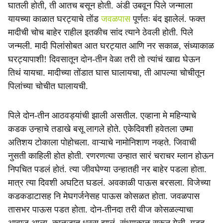
घातली होती, ती आतच बसून होती. अंडी उबवून पिले जन्माला
यायच्या काळात घरट्याचे तोंड
जवळपास
पूर्णतः बंद झालेलं. फक्त
मादीची चोच बाहेर राहील इतकीच सांद त्याने ठेवली होती. पिले
जन्मली. मादी पिलांसोबत आत घरट्यात आणि नर सकाळ, संध्याकाळ
घरट्यापाशी! दिवसातून दोन-तीन वेळा तरी तो त्यांचं खाद्य घेऊन
तिथं यायचा. मादीच्या तोंडात घास घालायचा, ती आपल्या चोचीतून
पिलांच्या चोचीत घालायची.
पिले दोन-तीन आठवड्यांची झाली असतील. एव्हाना मे महिन्याचे
कडक उन्हाचे तडाखे बसू लागले होते. एकेदिवशी हवेतला उष्मा
अतिशय टोकाला पोहोचला. वाऱ्याचे नामोनिशाण नव्हते. जिवाची
नुसती काहिली होत होती. रणरणत्या उन्हात सारं चराचर म्लान होऊन
निपचित पडलं होतं. त्या जीवघेण्या उन्हातही नर बाहेर पडला होता.
मात्र त्या दिवशी अघटित घडलं. अवकाळी पाऊस बरसला. विजेच्या
कडकडाटासह नि मेघगर्जनेसह पाऊस कोसळत होता. जवळपास
तासभर पाऊस पडत होता. दोन-तीनदा तरी वीज कोसळल्याचा