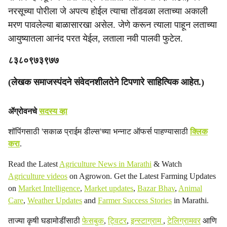
नरसूच्या पोरीला जे अपत्य होईल त्याचा तोंडवळा लताच्या अकाली
मरण पावलेल्या बाळासारखा असेल. जेणे करून त्याला पाहून लताच्या
आयुष्यातला आनंद परत येईल, लताला नवी पालवी फुटेल.
८३८०९७३९७७
(लेखक समाजस्पंदने संवेदनशीलतेने टिपणारे साहित्यिक आहेत.)
ॲग्रोवनचे
सदस्य व्हा
शॉपिंगसाठी 'सकाळ प्राईम डील्स'च्या भन्नाट ऑफर्स पाहण्यासाठी
क्लिक
करा
.
Read the Latest
Agriculture News in Marathi
& Watch
Agriculture videos
on Agrowon. Get the Latest Farming Updates
on
Market Intelligence
,
Market updates
,
Bazar Bhav
,
Animal
Care
,
Weather Updates
and
Farmer Success Stories
in Marathi.
ताज्या कृषी घडामोडींसाठी
फेसबुक
,
ट्विटर
,
इन्स्टाग्राम
,
टेलिग्रामवर
आणि