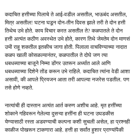
कदाचित हत्तीच्या पिलाचे ते आई-वडील असतील, भाऊबंद असतील,
मित्र असतील! घटना घडून दोन-तीन दिवस झाले तरी ते दोन हत्ती
तिथेच उभे होते. काय विचार करत असतील ते? कळपातले ते दोन
हत्ती अत्यंत कठीण अवस्थेत उभे होते, कारण तिथे जेमतेम दोन माणसं
उभी राहू शकतील इतकीच जागा होती. पिलाला वाचविण्याच्या नादात
कळप खाली कोसळल्यानंतर, कळपातील ते दोघे जण त्या
धबधब्याच्या बाजूने निम्मा डोंगर उतरून अर्ध्यात आले आणि
धबधब्याच्या दिशेने तोंड करून उभे राहिले. कदाचित त्यांना वेडी आशा
असावी, की आपले प्रियजन आता तरी आपल्या नजरेस पडतील. पण
तसे होणे नव्हते.
नात्यांची ही दास्तान अत्यंत आर्त करुण अशीच आहे. मृत हत्तींच्या
शोकाने गहिवरून गेलेल्या दुसऱ्या हत्तींना ही घटना उघडकीस
येण्यासाठी रस्ता अडवण्याची कल्पना कशी सुचली असेल, हा प्रश्नही
काळीज पोखरून टाकणारा आहे. हत्ती हा सर्वांत हुशार प्राण्यांपैकी