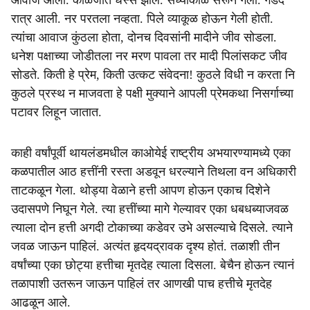
आवाज आला. काळजात धस्स झालं. संध्याकाळ सरून गेली. गडद
रात्र आली. नर परतला नव्हता. पिले व्याकूळ होऊन गेली होती.
त्यांचा आवाज कुंठला होता, दोनच दिवसांनी मादीने जीव सोडला.
धनेश पक्षाच्या जोडीतला नर मरण पावला तर मादी पिलांसकट जीव
सोडते. किती हे प्रेम, किती उत्कट संवेदना! कुठले विधी न करता नि
कुठले प्रस्थ न माजवता हे पक्षी मुक्याने आपली प्रेमकथा निसर्गाच्या
पटावर लिहून जातात.
काही वर्षांपूर्वी थायलंडमधील काओयेई राष्ट्रीय अभयारण्यामध्ये एका
कळपातील आठ हत्तींनी रस्ता अडवून धरल्याने तिथला वन अधिकारी
ताटकळून गेला. थोड्या वेळाने हत्ती आपण होऊन एकाच दिशेने
उदासपणे निघून गेले. त्या हत्तींच्या मागे गेल्यावर एका धबधब्याजवळ
त्याला दोन हत्ती अगदी टोकाच्या कडेवर उभे असल्याचे दिसले. त्याने
जवळ जाऊन पाहिलं. अत्यंत हृदयद्रावक दृश्य होतं. तळाशी तीन
वर्षांच्या एका छोट्या हत्तीचा मृतदेह त्याला दिसला. बेचैन होऊन त्यानं
तळापाशी उतरून जाऊन पाहिलं तर आणखी पाच हत्तीचे मृतदेह
आढळून आले.