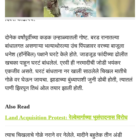
सावरत नाहीत. अशांना सावरण्यासाठी काळ सरसावतो. मात्र हा
काळ जाता जात नाही, तोवर हळव्या झालेल्या जिवाने कुणाकडे बघून
दिवस काढायचे?
दोनेक वर्षांपूर्वीच्या कडक उन्हाळ्यातली गोष्ट. बरड रानातल्या
बांधालगत असणाऱ्या भल्याथोरल्या उंच पिंपळावर वरच्या बाजूला
धनेश (हॉर्नबिल) पक्षाने घरटे केले होते. जाडजूड फांदीच्या ढोलीत
खचका पाहून घरटं बांधलेलं. एरवी ही नरमादीची जोडी भयंकर
एकजीव असते. घरटं बांधताना नर खाली साठलेले चिखल मातीचे
गोळे वर घेऊन जायचा. झाडाच्या बुंध्यापाशी जुनी डोबी होती, त्यातलं
पाणी झिरपून तिथं ओल तयार झाली होती.
Also Read
Land Acquisition Protest: रेल्वेमार्गाच्या भूसंपादनास विरोध
त्याच चिखलाचे गोळे नराने वर नेलेले. मादीने बहुतेक तीन अंडी