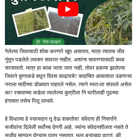
गेलेल्या जिवासाठी शोक करणारे खूप असतात, मात्र त्यातच जीव
गुंतून पडलेले लवकर सावरत नाहीत. अशांना सावरण्यासाठी काळ
सरसावतो. मात्र हा काळ जाता जात नाही, तोवर हळव्या झालेल्या
जिवाने कुणाकडे बघून दिवस काढायचे? कदाचित आकाशात उडणाऱ्या
नराला मादीच्या डोळ्यात पाहवले नसेल. त्याने स्वतःला संपवले असेल
का? रस्त्याच्या कडेला व्यालेल्या कुत्रीला नि घारीलाही पुढच्या
हंगामात तसेच पिलू लाभावे.
हे विधात्या हे पसायदान तू देऊ शकतोस! संवेदना ही निसर्गाने
सजीवांना दिलेली सर्वोच्च देणगी आहे. ज्यांना संवेदनशीलता नसते ते
सजीव म्हणवून घेण्यास पात्र नसतात. मला बऱ्याचदा वाटतं, की