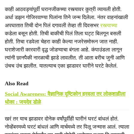
काही आठवड्यांपूर्वी घरानजीकच्या रस्त्यावर कुत्री व्यायली होती.
अर्धा डझन गोजिरवाण्या पिलांना तिने जन्म दिलेला. नंतर वाहनांखाली
अपघातात तिची दोन पिलं दगावली तेव्हा ती दिवसभर
रस्त्याच्या
कडेला बसून होती. तिची बाकीची पिलं तिला घट्ट बिलगून बसली
होती. तिचा रडवेला चेहरा काही केल्या नजरेसमोरून जात नाही.
घराशेजारी कारवारी वृद्ध जोडप्याचा बंगला आहे. कंपाउंडला लागून
त्यांनी छानपैकी नारळाची झाडे लावलीत. ती आता बरीच जुनी आणि
उंचच उंच झालीत. यातल्याच एका झाडावर घारीने घरटे केलेलं.
Also Read
Social Awareness: वैज्ञानिक दृष्टिकोन हरवला तर लोकशाहीला
धोका : जयदेव डोळे
खरं तर याच झाडावर दोनेक वर्षांपूर्वीही घारीनं घरटं बांधलं होतं.
नोव्हेंबरमध्ये घरटं बांधलं आणि मार्चमध्ये तर पिलू जन्मास आलं. त्याला