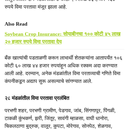
रुपये विमा परतावा मंजूर झाला आहे.
Also Read
Soybean Crop Insurance: सोयाबीनचा १०० कोटी ४५ लाख
२० हजार रुपये विमा परतावा देय
बँक खात्यांची पडताळणी करून लाभार्थी शेतकऱ्यांना आतापर्यंत १०६
कोटी ६० लाख ४४ हजार रुपयांहून अधिक रक्कम अदा करण्यात
आली आहे. दरम्यान, अनेक मंडळांतील विमा परताव्याची गणिते विमा
कंपनीकडून अद्याप सुरू असल्याचे सांगण्यात आले.
२८ मंडळांतील विमा परतावा प्रलंबित
परभणी शहर, परभणी ग्रामीण, पेडगाव, जांब, सिंगणापूर, पिंगळी,
टाकळी कुंभकर्ण, झरी, जिंतूर, सावंगी म्हाळसा, वाघी धानोरा,
चिकलठाणा बुद्रुक, वालूर, कुपटा, मोरेगाव, सोनपेठ, शेळगाव,