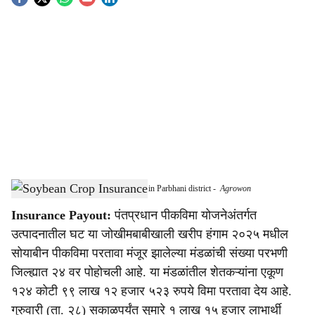
S
o
c
i
a
l
s
soybean crop insurance refund approved in Parbhani district
-
Agrowon
h
Insurance Payout:
पंतप्रधान पीकविमा योजनेअंतर्गत
a
उत्पादनातील घट या जोखीमबाबीखाली खरीप हंगाम २०२५ मधील
r
सोयाबीन पीकविमा परतावा मंजूर झालेल्या मंडळांची संख्या परभणी
जिल्ह्यात २४ वर पोहोचली आहे. या मंडळांतील शेतकऱ्यांना एकूण
e
१२४ कोटी ९९ लाख १२ हजार ५२३ रुपये विमा परतावा देय आहे.
गुरुवारी (ता. २८) सकाळपर्यंत सुमारे १ लाख १५ हजार लाभार्थी