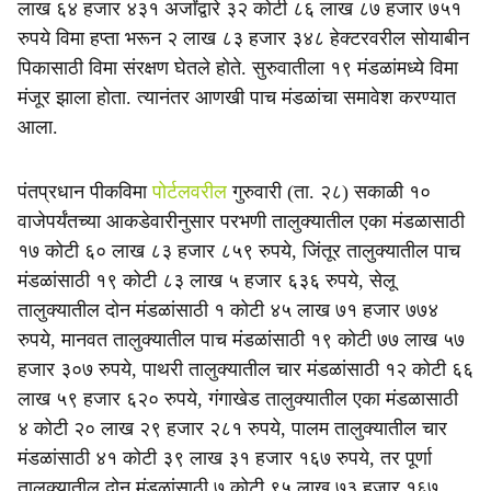
लाख ६४ हजार ४३१ अर्जांद्वारे ३२ कोटी ८६ लाख ८७ हजार ७५१
रुपये विमा हप्ता भरून २ लाख ८३ हजार ३४८ हेक्टरवरील सोयाबीन
पिकासाठी विमा संरक्षण घेतले होते. सुरुवातीला १९ मंडळांमध्ये विमा
मंजूर झाला होता. त्यानंतर आणखी पाच मंडळांचा समावेश करण्यात
आला.
पंतप्रधान पीकविमा
पोर्टलवरील
गुरुवारी (ता. २८) सकाळी १०
वाजेपर्यंतच्या आकडेवारीनुसार परभणी तालुक्यातील एका मंडळासाठी
१७ कोटी ६० लाख ८३ हजार ८५९ रुपये, जिंतूर तालुक्यातील पाच
मंडळांसाठी १९ कोटी ८३ लाख ५ हजार ६३६ रुपये, सेलू
तालुक्यातील दोन मंडळांसाठी १ कोटी ४५ लाख ७१ हजार ७७४
रुपये, मानवत तालुक्यातील पाच मंडळांसाठी १९ कोटी ७७ लाख ५७
हजार ३०७ रुपये, पाथरी तालुक्यातील चार मंडळांसाठी १२ कोटी ६६
लाख ५९ हजार ६२० रुपये, गंगाखेड तालुक्यातील एका मंडळासाठी
४ कोटी २० लाख २९ हजार २८१ रुपये, पालम तालुक्यातील चार
मंडळांसाठी ४१ कोटी ३९ लाख ३१ हजार १६७ रुपये, तर पूर्णा
तालुक्यातील दोन मंडळांसाठी ७ कोटी ९५ लाख ७३ हजार १६७