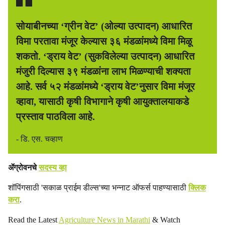
सोयाबीनच्या ‘ग्रीन वेट’ (ओल्या उत्पादन) आधारित
विमा परतावा मंजूर केल्यास ३६ मंडळांमध्ये विमा मिळू
शकतो. ‘ड्राय वेट’ (सुकविलेल्या उत्पादन) आधारित
मंजुरी दिल्यास ३९ मंडळांना लाभ मिळण्याची शक्यता
आहे. सर्व ५२ मंडळांमध्ये ‘ड्राय वेट’नुसार विमा मंजूर
व्हावा, यासाठी कृषी विभागाने कृषी आयुक्तालयाकडे
प्रस्ताव पाठविला आहे.
- डि. एस. चव्हाण
ॲग्रोवनचे
सदस्य व्हा
शॉपिंगसाठी 'सकाळ प्राईम डील्स'च्या भन्नाट ऑफर्स पाहण्यासाठी
क्लिक
करा
.
Read the Latest
Agriculture News in Marathi
& Watch