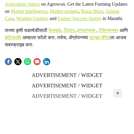
Agriculture videos
on Agrowon. Get the Latest Farming Updates
on
Market Intelligence
,
Market updates
,
Bazar Bhav
,
Animal
Care
,
Weather Updates
and
Farmer Success Stories
in Marathi.
ताज्या कृषी घडामोडींसाठी
फेसबुक
,
ट्विटर
,
इन्स्टाग्राम
,
टेलिग्रामवर
आणि
व्हॉट्सॲप
आम्हाला फॉलो करा. तसेच, ॲग्रोवनच्या
यूट्यूब चॅनेल
ला आजच
सबस्क्राइब करा.
ADVERTISEMENT / WIDGET
ADVERTISEMENT / WIDGET
×
ADVERTISEMENT / WIDGET