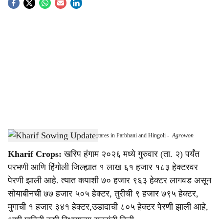
S
o
c
i
a
l
s
Kharif Sowing Crosses 1.61 Lakh Hectares in Parbhani and Hingoli
-
Agrowon
h
Kharif Crops:
खरिप हंगाम २०२६ मध्ये गुरुवार (ता. २) पर्यंत
a
परभणी आणि हिंगोली जिल्ह्यात १ लाख ६१ हजार १८३ हेक्टरवर
r
पेरणी झाली आहे. त्यात कपाशी ७० हजार ९६३ हेक्टर लागवड असून
सोयाबीनची ७७ हजार ५०५ हेक्टर, तुरीची ९ हजार ७९५ हेक्टर,
e
मुगाची १ हजार ३४१ हेक्टर,उडादाची ८०५ हेक्टर पेरणी झाली आहे,