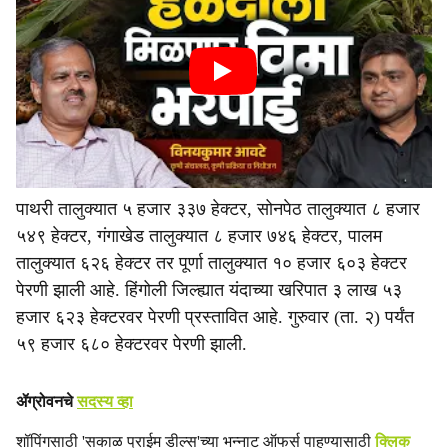
पाथरी तालुक्यात ५ हजार ३३७ हेक्टर, सोनपेठ तालुक्यात ८ हजार
५४९ हेक्टर, गंगाखेड तालुक्यात ८ हजार ७४६ हेक्टर, पालम
तालुक्यात ६२६ हेक्टर तर पूर्णा तालुक्यात १० हजार ६०३ हेक्टर
पेरणी झाली आहे. हिंगोली जिल्ह्यात यंदाच्या खरिपात ३ लाख ५३
हजार ६२३ हेक्टरवर पेरणी प्रस्तावित आहे. गुरुवार (ता. २) पर्यंत
५९ हजार ६८० हेक्टरवर पेरणी झाली.
ॲग्रोवनचे
सदस्य व्हा
शॉपिंगसाठी 'सकाळ प्राईम डील्स'च्या भन्नाट ऑफर्स पाहण्यासाठी
क्लिक