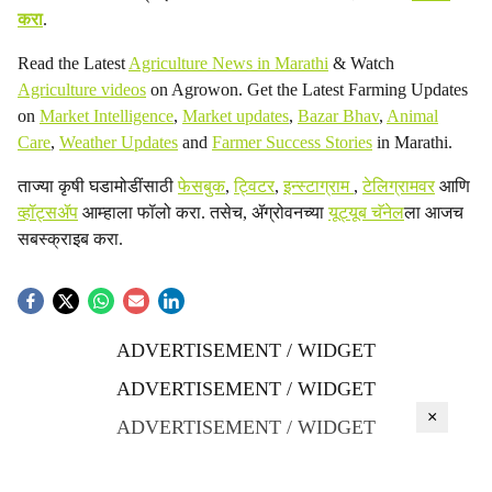
करा
.
Read the Latest
Agriculture News in Marathi
& Watch
Agriculture videos
on Agrowon. Get the Latest Farming Updates
on
Market Intelligence
,
Market updates
,
Bazar Bhav
,
Animal
Care
,
Weather Updates
and
Farmer Success Stories
in Marathi.
ताज्या कृषी घडामोडींसाठी
फेसबुक
,
ट्विटर
,
इन्स्टाग्राम
,
टेलिग्रामवर
आणि
व्हॉट्सॲप
आम्हाला फॉलो करा. तसेच, ॲग्रोवनच्या
यूट्यूब चॅनेल
ला आजच
सबस्क्राइब करा.
ADVERTISEMENT / WIDGET
ADVERTISEMENT / WIDGET
×
ADVERTISEMENT / WIDGET