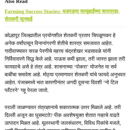
Also Read
Farming Success Stories: धडपड्या सासूबाईंच्या शास्त्रज्ञ-
शेतकरी सूनबाई
कोल्हापूर जिल्ह्यातील प्रयोगशील शेतकरी प्रताप चिपळूणकर हे
अनेक वर्षांपासून विनानांगरणी शेतीचे शास्त्र समजावत आहेत.
गादीवाफ्यावर सरळ पेरणीचे महत्त्व चंद्रशेखर भडसावळे यांनी
निर्विवादपणे सिद्ध केले आहे. पाऊस कमी झाला, तरी जास्त झाला तरी
फायद्याचे असे हे तंत्र आहे. शासनाच्या ‘पोकरा’ योजनेत या सर्व
बाबींचा समावेश आहे. मोठ्या प्रमाणावर शेतकरी यांचे फायदे अनुभवत
आहेत. पंजाबमध्ये भात कापणीनंतर अगदी दुसऱ्या दिवशी ‘नो टिल
प्लॅंटरने’ गहू पेरला जातो.
पराली जाळण्यावर तंत्रज्ञानाचे सकारात्मक उत्तर मिळाले आहे. तरी
दिल्ली अजून का घुसमटते? पीक अवशेषयुक्त शेतात गव्हाचे वाढते
उत्पादन मिळत आहे. मूलस्थानी जलसंधारण, विविध पिकांचे मजले,