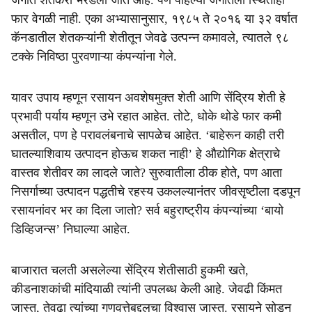
जगात शेतकरी भरडला जात आहे. पण पहिल्या जगातली स्थितीही
फार वेगळी नाही. एका अभ्यासानुसार, १९८५ ते २०१६ या ३२ वर्षात
कॅनडातील शेतकऱ्यांनी शेतीतून जेवढे उत्पन्न कमावले, त्यातले ९८
टक्के निविष्ठा पुरवणाऱ्या कंपन्यांना गेले.
यावर उपाय म्हणून रसायन अवशेषमुक्त शेती आणि सेंद्रिय शेती हे
प्रभावी पर्याय म्हणून उभे रहात आहेत. तोटे, धोके थोडे फार कमी
असतील, पण हे परावलंबनाचे सापळेच आहेत. ‘बाहेरून काही तरी
घातल्याशिवाय उत्पादन होऊच शकत नाही’ हे औद्योगिक क्षेत्राचे
वास्तव शेतीवर का लादले जाते? सुरुवातीला ठीक होते, पण आता
निसर्गाच्या उत्पादन पद्धतीचे रहस्य उकलल्यानंतर जीवसृष्टीला दडपून
रसायनांवर भर का दिला जातो? सर्व बहुराष्ट्रीय कंपन्यांच्या ‘बायो
डिव्हिजन्स’ निघाल्या आहेत.
बाजारात चलती असलेल्या सेंद्रिय शेतीसाठी हुकमी खते,
कीडनाशकांची मांदियाळी त्यांनी उपलब्ध केली आहे. जेवढी किंमत
जास्त, तेवढा त्यांच्या गुणवत्तेबद्दलचा विश्वास जास्त. रसायने सोडून