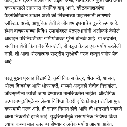
वाहतुकीचे ट्रक चालविणारे डिझेल असो, नायट्रोजनयुक्त खते तयार
करण्यासाठी लागणारा नैसर्गिक वायू असो, कीटकनाशकांचा
पेट्रोकेमिकल आधार असो की सिंचनाच्या पाइप्ससाठी लागणारे
प्लॅस्टिक असो, आधुनिक शेती हे जीवाश्म इंधनाचेच दुसरे रूप आहे.
इंधन वाचवण्याच्या विविध उपायांबद्दल पंतप्रधानांनी अलीकडे केलेले
आवाहन परिस्थितीच्या गांभीर्याबाबत पुरेसे बोलके आहे. या संदर्भात,
संजीवन शेती किंवा नैसर्गिक शेती, ही पद्धत केवळ एक पर्याय उरलेली
नाही. ती आता धोरणात्मक राष्ट्रीय सुरक्षेची गरज म्हणून समोर येत
आहे.
परंतु मुख्य प्रवाह विद्यापीठे, कृषी विकास केंद्र, शेतकरी, शासन,
धोरण दिग्दर्शक आणि धोरणकर्ते, माध्यमे अजूनही शेतीत निसर्गाला,
जीवसृष्टीला त्यांची जागा देण्याच्या मानसिकतेत नाहीत. औद्योगिक
उत्पादनपद्धतीमुळे बनलेल्या निविष्ठा केंद्री दृष्टिकोनातून शेतीला मुक्त
करण्याची गरज आहे. ही समज निर्माण होणे आणि ती धाडसाने राबवणे
आता निकडीचे झाले आहे. युद्धस्थितीमुळे रासायनिक निविष्ठा किंवा
त्यांचा कच्चा माल उपलब्ध होण्यावर अनेक मर्यादा आल्या आहेत.