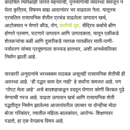
कदाचित त्यापेक्षाही जास्त महत्त्वाची, पुनर्भरणाची व्यवस्था समजून न
घेता कृत्रिम, विषमय बाह्य आदानांवर भर वाढवला गेला. यातूनच
प्रचलित रासायनिक शेतीत प्रचंड वाढलेला उत्पादन खर्च,
आटोक्यात न येणारे कीड, रोग,
मातीची धूप,
सेंद्रिय कर्बाचे क्षीण
होणारे प्रमाण, घटणारे उत्पादन आणि उत्पादकता; यातून एकीकडे
शेतकऱ्यांचा बळी आणि दुसरीकडे व्यापक पातळीवर माती-पाणी-
पर्यावरण यांच्या प्रदूषणाला सज्जड हातभार, अशी अनर्थमालिका
निर्माण झाली आहे.
सरकारी अनुदानांचे भरभक्कम पाठबळ असूनही रासायनिक शेतीची ही
अवस्था आहे. ‘ही पद्धत काम देत नाही’ हे सर्वांना समजत आहे. पण
‘पोपट मेला आहे’ असे बादशहाकडून वदवून घेणारा कोणी बिरबल पुढे
येण्याची गरज आहे. वाढता उत्पादन खर्च आणि रासायनिक शेती
पद्धतीतून निर्माण झालेल्या आजारांवरील उपचार या दोन्हीचा मोठा
बोजा गरिबांवर, त्यातील महिला-बालकांवर, आरोग्य- शिक्षणावर
पडतो, हा एक वेगळाच विषय आहे.