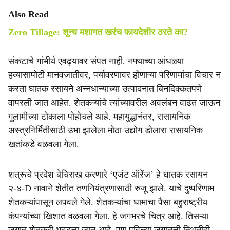
Also Read
Zero Tillage: शून्य मशागत खरंच फायदेशीर ठरते का?
संकटाचे गांभीर्य एवढ्यावर संपत नाही. नफ्याच्या आंधळ्या
हव्यासापोटी मानवजातीवर, पर्यावरणावर होणाऱ्या परिणामांचा विचार न
करता घातक रसायने अन्नधान्याच्या उत्पादनात बिनदिक्कतपणे
वापरली जात आहेत. शेतकऱ्यांचे त्यांच्यावरील अवलंबन वाढत जाऊन
गुलामीच्या टोकाला पोहोचले आहे. महायुद्धानंतर, रासायनिक
अस्त्रनिर्मितीसाठी उभा झालेला मोठा उद्योग डोलारा रासायनिक
खतांकडे वळवला गेला.
शत्रूचे प्रदेश बेचिराख करणारे ‘एजंट ऑरेंज’ हे घातक रसायन
२-४-D नावाने शेतीत तणनियंत्रणासाठी रुजू झाले. याचे दुष्परिणाम
शेतकऱ्यांपासून लपवले गेले. शेतकऱ्यांचा घामाचा पैसा बहुराष्ट्रीय
कंपन्यांच्या खिशात वळवला गेला. हे जगभरचे चित्र आहे. तिसऱ्या