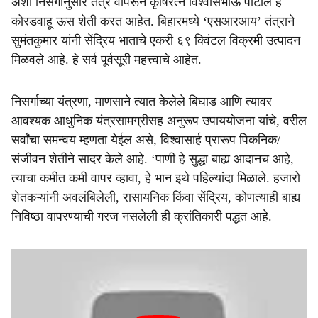
अशी निसर्गानुसार तंत्रे वापरून कृषिरत्न विश्वासभाऊ पाटील हे
कोरडवाहू ऊस शेती करत आहेत. बिहारमध्ये ‘एसआरआय’ तंत्राने
सुमंतकुमार यांनी सेंद्रिय भाताचे एकरी ६९ क्विंटल विक्रमी उत्पादन
मिळवले आहे. हे सर्व पूर्वसूरी महत्त्वाचे आहेत.
निसर्गाच्या यंत्रणा, माणसाने त्यात केलेले बिघाड आणि त्यावर
आवश्यक आधुनिक यंत्रसामग्रीसह अनुरूप उपाययोजना यांचे, वरील
सर्वांचा समन्वय म्हणता येईल असे, विश्वासार्ह प्रारूप पिकनिक/
संजीवन शेतीने सादर केले आहे. ‘पाणी हे सुद्धा बाह्य आदानच आहे,
त्याचा कमीत कमी वापर व्हावा, हे भान इथे पहिल्यांदा मिळाले. हजारो
शेतकऱ्यांनी अवलंबिलेली, रासायनिक किंवा सेंद्रिय, कोणत्याही बाह्य
निविष्ठा वापरण्याची गरज नसलेली ही क्रांतिकारी पद्धत आहे.