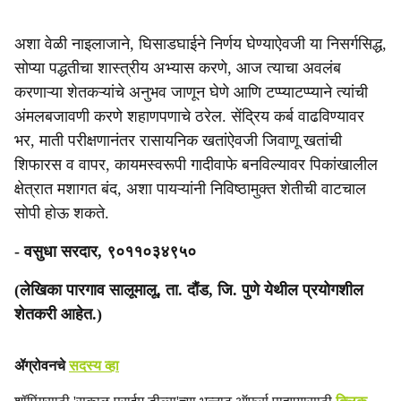
अशा वेळी नाइलाजाने, घिसाडघाईने निर्णय घेण्याऐवजी या निसर्गसिद्ध,
सोप्या पद्धतीचा शास्त्रीय अभ्यास करणे, आज त्याचा अवलंब
करणाऱ्या शेतकऱ्यांचे अनुभव जाणून घेणे आणि टप्प्याटप्प्याने त्यांची
अंमलबजावणी करणे शहाणपणाचे ठरेल. सेंद्रिय कर्ब वाढविण्यावर
भर, माती परीक्षणानंतर रासायनिक खतांऐवजी जिवाणू खतांची
शिफारस व वापर, कायमस्वरूपी गादीवाफे बनविल्यावर पिकांखालील
क्षेत्रात मशागत बंद, अशा पायऱ्यांनी निविष्ठामुक्त शेतीची वाटचाल
सोपी होऊ शकते.
- वसुधा सरदार, ९०११०३४९५०
(लेखिका पारगाव सालूमालू, ता. दौंड, जि. पुणे येथील प्रयोगशील
शेतकरी आहेत.)
ॲग्रोवनचे
सदस्य व्हा