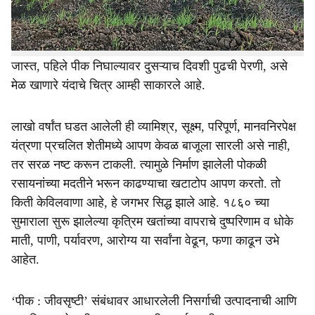
संजीवन शेतीच्या पूर्वतयारीच्या सर्व पायऱ्या पूर्ण करू शकलो नाही.
तरी रब्बीत बियाण्यांमध्ये बचत, पाण्याच्या दोन पाळ्या वाचणे,
खुरपणीचा खर्च कमी, मागील वर्षीच्या सेंद्रिय शेतीपेक्षा उत्पादन
जास्त, पहिले पीक निघाल्यावर दुसऱ्याच दिवशी पुढची पेरणी, असे
मेळ खाणारे यंदाचे चित्र आम्ही साकारले आहे.
लाखो वर्षांत घडत आलेली ही व्यामिश्र, सूक्ष्म, परिपूर्ण, मानवनिरपेक्ष
यंत्रणा प्रचलित शेतीमध्ये आपण केवळ बाजूला सारली असे नाही,
तर सरळ नष्ट करून टाकली. त्यामुळे निर्माण झालेली पोकळी
रसायनांच्या मदतीने भरून काढण्याचा खटाटोप आपण करतो. तो
किती केविलवाणा आहे, हे जगभर सिद्ध झाले आहे. १८६० च्या
सुमाराला सुरू झालेल्या कृत्रिम खतांच्या वापराचे दुष्परिणाम व धोके
माती, पाणी, पर्यावरण, आरोग्य या सर्वांना वेढून, फणा काढून उभे
आहेत.
‘पीक : जीवसृष्टी’ संबंधावर आधारलेली निसर्गाची उत्पादनाची आणि