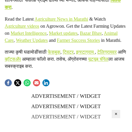
शॉपिंगसाठी 'सकाळ प्राईम डील्स'च्या भन्नाट ऑफर्स पाहण्यासाठी
क्लिक
करा
.
Read the Latest
Agriculture News in Marathi
& Watch
Agriculture videos
on Agrowon. Get the Latest Farming Updates
on
Market Intelligence
,
Market updates
,
Bazar Bhav
,
Animal
Care
,
Weather Updates
and
Farmer Success Stories
in Marathi.
ताज्या कृषी घडामोडींसाठी
फेसबुक
,
ट्विटर
,
इन्स्टाग्राम
,
टेलिग्रामवर
आणि
व्हॉट्सॲप
आम्हाला फॉलो करा. तसेच, ॲग्रोवनच्या
यूट्यूब चॅनेल
ला आजच
सबस्क्राइब करा.
ADVERTISEMENT / WIDGET
ADVERTISEMENT / WIDGET
×
ADVERTISEMENT / WIDGET