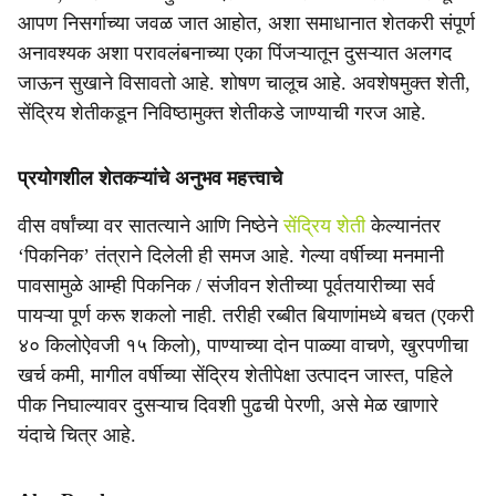
आपण निसर्गाच्या जवळ जात आहोत, अशा समाधानात शेतकरी संपूर्ण
अनावश्यक अशा परावलंबनाच्या एका पिंजऱ्यातून दुसऱ्यात अलगद
जाऊन सुखाने विसावतो आहे. शोषण चालूच आहे. अवशेषमुक्त शेती,
सेंद्रिय शेतीकडून निविष्ठामुक्त शेतीकडे जाण्याची गरज आहे.
प्रयोगशील शेतकऱ्यांचे अनुभव महत्त्वाचे
वीस वर्षांच्या वर सातत्याने आणि निष्ठेने
सेंद्रिय शेती
केल्यानंतर
‘पिकनिक’ तंत्राने दिलेली ही समज आहे. गेल्या वर्षीच्या मनमानी
पावसामुळे आम्ही पिकनिक / संजीवन शेतीच्या पूर्वतयारीच्या सर्व
पायऱ्या पूर्ण करू शकलो नाही. तरीही रब्बीत बियाणांमध्ये बचत (एकरी
४० किलोऐवजी १५ किलो), पाण्याच्या दोन पाळ्या वाचणे, खुरपणीचा
खर्च कमी, मागील वर्षीच्या सेंद्रिय शेतीपेक्षा उत्पादन जास्त, पहिले
पीक निघाल्यावर दुसऱ्याच दिवशी पुढची पेरणी, असे मेळ खाणारे
यंदाचे चित्र आहे.