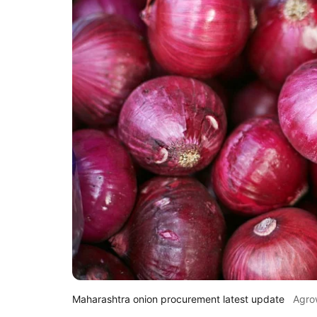
Maharashtra onion procurement latest update
Agro