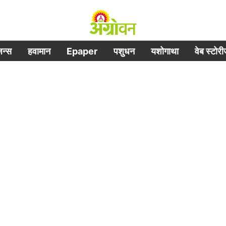
िजन्स
हवामान
Epaper
पशुधन
यशोगाथा
वेब स्टोर