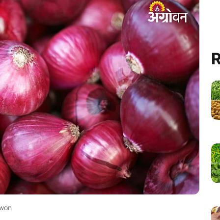
R
won