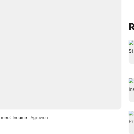
R
armers’ Income
Agrowon