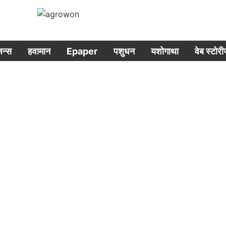
िजन्स
हवामान
Epaper
पशुधन
यशोगाथा
वेब स्टोर