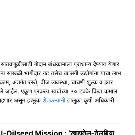
त साठवणुकीसाठी गोदाम बांधकामाला प्राधान्य देण्यात येणार
ूल्य साखळी भागीदार गट तसेच खासगी उद्योगांना याचा लाभ
ाम, अंतर्गत रस्ते, वीज व्यवस्था, चाचणी शुल्क व इतर
िले जाईल. एकूण प्रकल्प खर्चाच्या ५० टक्के किंवा कमाल
राहणार असून इच्छुक
शेतकऱ्यांनी
तालुका कृषी अधिकारी
l-Oilseed Mission : ‘खाद्यतेल-तेलबिया