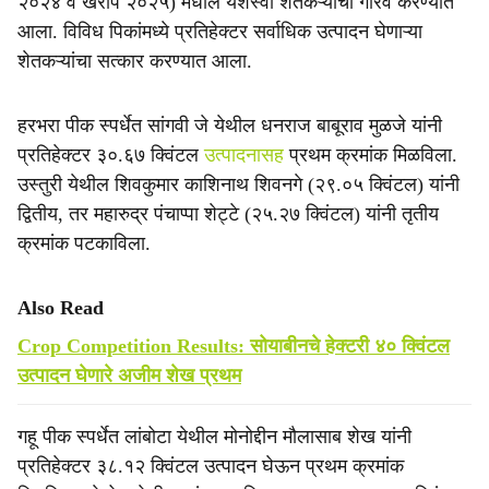
२०२४ व खरीप २०२५) मधील यशस्वी शेतकऱ्यांचा गौरव करण्यात
e
आला. विविध पिकांमध्ये प्रतिहेक्टर सर्वाधिक उत्पादन घेणाऱ्या
शेतकऱ्यांचा सत्कार करण्यात आला.
हरभरा पीक स्पर्धेत सांगवी जे येथील धनराज बाबूराव मुळजे यांनी
प्रतिहेक्टर ३०.६७ क्विंटल
उत्पादनासह
प्रथम क्रमांक मिळविला.
उस्तुरी येथील शिवकुमार काशिनाथ शिवनगे (२९.०५ क्विंटल) यांनी
द्वितीय, तर महारुद्र पंचाप्पा शेट्टे (२५.२७ क्विंटल) यांनी तृतीय
क्रमांक पटकाविला.
Also Read
Crop Competition Results: सोयाबीनचे हेक्टरी ४० क्विंटल
उत्पादन घेणारे अजीम शेख प्रथम
गहू पीक स्पर्धेत लांबोटा येथील मोनोद्दीन मौलासाब शेख यांनी
प्रतिहेक्टर ३८.१२ क्विंटल उत्पादन घेऊन प्रथम क्रमांक