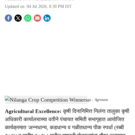
Updated on :
04 Jul 2026, 8:30 PM
IST
S
o
c
i
a
l
s
Winning Farmers Honoured at Crop Competition in Nilanga
-
Agrowon
h
Agricultural Excellence:
कृषी दिनानिमित्त निलंगा तालुका कृषी
a
अधिकारी कार्यालयाच्या वतीने पंचायत समिती सभागृहात आयोजित
r
कार्यक्रमात 'अन्नधान्य, कडधान्य व गळीतधान्य पीक स्पर्धा (रब्बी