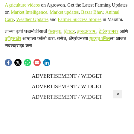
Agriculture videos
on Agrowon. Get the Latest Farming Updates
on
Market Intelligence
,
Market updates
,
Bazar Bhav
,
Animal
Care
,
Weather Updates
and
Farmer Success Stories
in Marathi.
ताज्या कृषी घडामोडींसाठी
फेसबुक
,
ट्विटर
,
इन्स्टाग्राम
,
टेलिग्रामवर
आणि
व्हॉट्सॲप
आम्हाला फॉलो करा. तसेच, ॲग्रोवनच्या
यूट्यूब चॅनेल
ला आजच
सबस्क्राइब करा.
ADVERTISEMENT / WIDGET
ADVERTISEMENT / WIDGET
×
ADVERTISEMENT / WIDGET