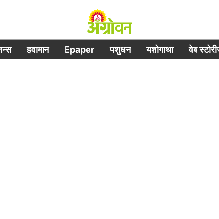
िजन्स
हवामान
Epaper
पशुधन
यशोगाथा
वेब स्टोर