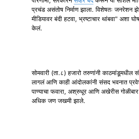
परिणामी, सरकारने
सर्व्हर बंद
करून या सोशल मीडिया
प्रचंड असंतोष निर्माण झाला. विशेषतः जनरेशन झ
मीडियावर बंदी हटवा, भ्रष्टाचार थांबवा" अशा घोषणा
केलं.
सोमवारी (ता.८) हजारो तरुणांनी काठमांडूमधील
लागलं आणि काही आंदोलकांनी संसद भवनात प्रवेश कर
पाण्याचा फवारा, अश्रुधूर आणि अखेरीस गोळीबार
अधिक जण जखमी झाले.