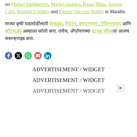
on
Market Intelligence
,
Market updates
,
Bazar Bhav
,
Animal
Care
,
Weather Updates
and
Farmer Success Stories
in Marathi.
ताज्या कृषी घडामोडींसाठी
फेसबुक
,
ट्विटर
,
इन्स्टाग्राम
,
टेलिग्रामवर
आणि
व्हॉट्सॲप
आम्हाला फॉलो करा. तसेच, ॲग्रोवनच्या
यूट्यूब चॅनेल
ला आजच
सबस्क्राइब करा.
ADVERTISEMENT / WIDGET
ADVERTISEMENT / WIDGET
×
ADVERTISEMENT / WIDGET