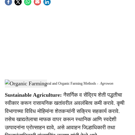
S
o
c
i
a
l
s
Farmers Urged to Adopt Natural and Organic Farming Methods
-
Agrowon
h
Sustainable Agriculture:
नैसर्गिक व सेंद्रिय शेती पद्धतीचा
a
स्वीकार करून रासायनिक खतांवरील अवलंबित्व कमी करावे. कृषी
r
विभागाच्या विविध मोहिमांना शेतकऱ्यांनी सक्रिय सहकार्य करावे.
तसेच खाद्यतेलाचा माफक वापर करून स्थानिक आणि स्वदेशी
e
उत्पादनांना प्रोत्साहन द्यावे, असे आवाहन जिल्हाधिकारी तथा