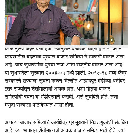
r
राष्ट्रीय बाजार स्थापनेसाठी सरकारने पणन सुधारणा विधेयक मंजूर
e
केले. पण नेमक्या काय सुधारणा होणार आहेत?
बाजार समित्यांचा इतिहास १०० वर्षांपेक्षा जास्त जुना आहे. तर
राज्याचा बाजार समिती कायदा १९६३ मधला आहे. कायदा
काळानुरूप बदलायला हवा. त्यानुसार वेळोवेळी बदल होतात. पणन
कायद्यातील बदलाचा प्रवास बाजार समित्या ते खासगी बाजार असा
आहे. याच सुधारणांचा पुढचा टप्पा आता राष्ट्रीय बाजार असा आहे.
या सुधारणेला सुरुवात २००४-०५ मध्ये झाली. २०१७-१८ मध्ये केंद्र
सरकारने राज्याला सूचना करून दिल्लीत आझादपूर मंडीच्या धर्तीवर
इतर राज्यांतून शेतीमालाची आवक होते, अशा मोठ्या बाजार
समित्यांची रचना या मंडीप्रमाणे करावी, असे सुचविले होते. तसा
मसुदा राज्याला पाठविण्यात आला होता.
आपल्या बाजार समित्यांचे कार्यक्षेत्र प्रामुख्याने निवडणुकांशी संबंधित
आहे. ज्या भागातून शेतीमालाची आवक बाजार समित्यांमध्ये होते, त्या