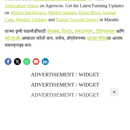
Agriculture videos
on Agrowon. Get the Latest Farming Updates
on
Market Intelligence
,
Market updates
,
Bazar Bhav
,
Animal
Care
,
Weather Updates
and
Farmer Success Stories
in Marathi.
ताज्या कृषी घडामोडींसाठी
फेसबुक
,
ट्विटर
,
इन्स्टाग्राम
,
टेलिग्रामवर
आणि
व्हॉट्सॲप
आम्हाला फॉलो करा. तसेच, ॲग्रोवनच्या
यूट्यूब चॅनेल
ला आजच
सबस्क्राइब करा.
ADVERTISEMENT / WIDGET
ADVERTISEMENT / WIDGET
×
ADVERTISEMENT / WIDGET