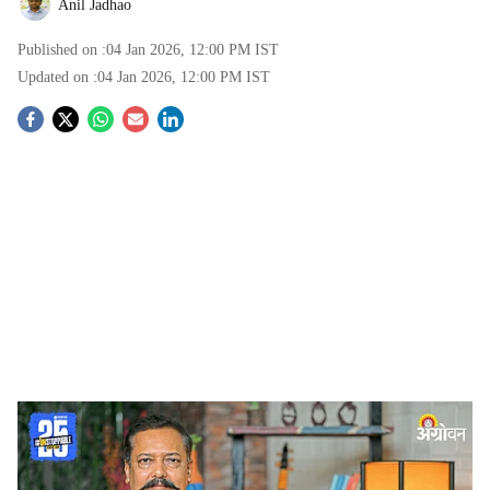
Anil Jadhao
Published on :
04 Jan 2026, 12:00 PM
IST
Updated on :
04 Jan 2026, 12:00 PM
IST
S
o
c
i
a
l
s
Former Marketing Director Sunil Pawar
-
Agrowon
h
Interaction with Former Marketing Director Sunil
a
Pawar :