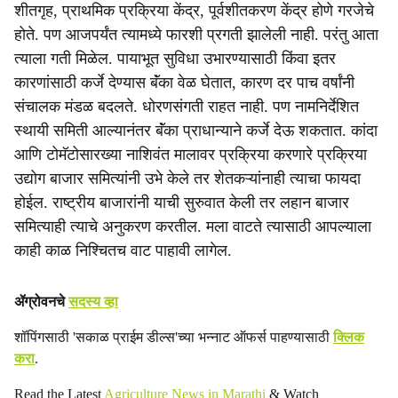
शीतगृह, प्राथमिक प्रक्रिया केंद्र, पूर्वशीतकरण केंद्र होणे गरजेचे
होते. पण आजपर्यंत त्यामध्ये फारशी प्रगती झालेली नाही. परंतु आता
त्याला गती मिळेल. पायाभूत सुविधा उभारण्यासाठी किंवा इतर
कारणांसाठी कर्जे देण्यास बॅंका वेळ घेतात, कारण दर पाच वर्षांनी
संचालक मंडळ बदलते. धोरणसंगती राहत नाही. पण नामनिर्देशित
स्थायी समिती आल्यानंतर बॅंका प्राधान्याने कर्जे देऊ शकतात. कांदा
आणि टोमॅटोसारख्या नाशिवंत मालावर प्रक्रिया करणारे प्रक्रिया
उद्योग बाजार समित्यांनी उभे केले तर शेतकऱ्यांनाही त्याचा फायदा
होईल. राष्ट्रीय बाजारांनी याची सुरुवात केली तर लहान बाजार
समित्याही त्याचे अनुकरण करतील. मला वाटते त्यासाठी आपल्याला
काही काळ निश्चितच वाट पाहावी लागेल.
ॲग्रोवनचे
सदस्य व्हा
शॉपिंगसाठी 'सकाळ प्राईम डील्स'च्या भन्नाट ऑफर्स पाहण्यासाठी
क्लिक
करा
.
Read the Latest
Agriculture News in Marathi
& Watch