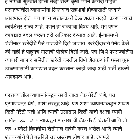
ई-नामची सुरुवात झाली तेव्हा राज्य कृषी पणन कायदा पाहता
परराज्यांतील व्यापाऱ्यांना लिलावात सहभागी होण्यासाठी परवाने
आवश्यक होते. पण पणन संचालक ते देऊ शकत नव्हते, कारण त्यांचे
कार्यक्षेत्र राज्य आहे. पणन हा राज्याचा विषय आहे. मग पणन
कायद्यात बदल करून तसे अधिकार देण्यात आले. ई-नाममध्ये
शेतीमाल खरेदीचे पैसे तातडीने दिले जातात. खरेदीदाराने पेमेंट केले
की नाही हे पाहूनच मालाची पोहोच दिली जाते. पण जिथे परराज्यांतील
व्यापारी बाजार समितीत खरेदी करतील तिथे शेतकऱ्यांची फसवणूक
टाळण्यासाठी कायद्यात बदल करताना काही जादा अटी-शर्ती टाकणे
आवश्यक आहे.
परराज्यांतील व्यापाऱ्यांकडून काही जादा बॅंक गॅरंटी घेणे, पत
प्रमाणपत्र घेणे, अशी तरतूद आहे. पण अशा व्यापाऱ्यांकडून आपण
किती गॅरंटी घेतो आणि त्याची उलाढाल किती याची दक्षता घ्यावी
लागेल. उदा. व्यापाऱ्याकडून ५ लाखांची बॅंक गॅरंटी घेतली आणि तो
जर ५ कोटी किमतीचा शेतीमाल खरेदी करत असेल आणि त्याने
शेतकऱ्यांचे पैसे बुडविले तर अडचण होणार आहे. त्यामुळे