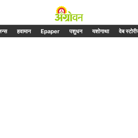
िजन्स
हवामान
Epaper
पशुधन
यशोगाथा
वेब स्टोर