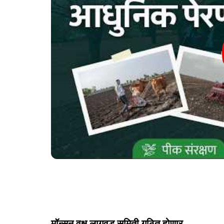
मॉन्सून वृक्ष लागवड समिती गठित होणार