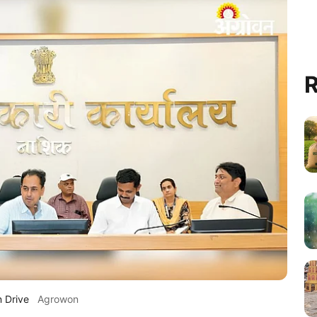
R
 Drive
Agrowon