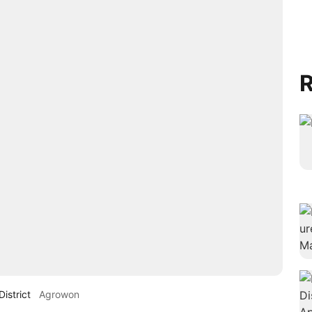
R
istrict
Agrowon