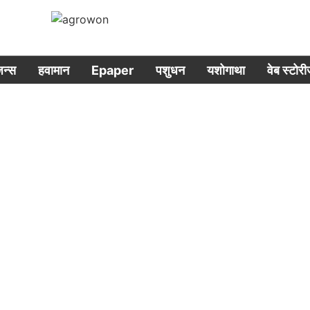
िजन्स
हवामान
Epaper
पशुधन
यशोगाथा
वेब स्टोर