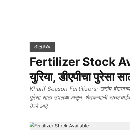
ॲग्रो विशेष
Fertilizer Stock Avai
युरिया, डीएपीचा पुरेसा सा
Kharif Season Fertilizers: खरीप हंगामाच्या पा
पुरेसा साठा उपलब्ध असून, शेतकऱ्यांनी खतटंचाईच
केले आहे.