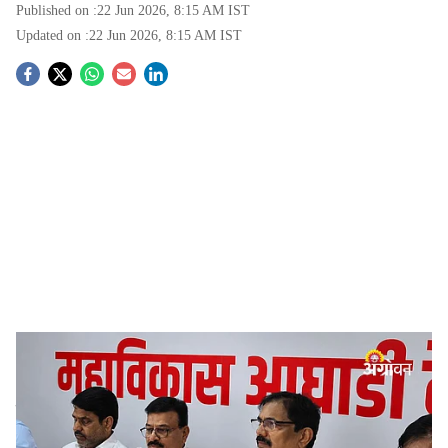
Published on :
22 Jun 2026, 8:15 AM
IST
Updated on :
22 Jun 2026, 8:15 AM
IST
S
o
c
i
a
l
s
Maha Vikas Aghadi demands drought declaration in Maharashtra
-
Agrowon
h
Maharashtra Farmers Issue:
राज्यातील दुष्काळसदृश
a
परिस्थिती, लांबलेल्या पेरण्या आणि शेतकऱ्यांसमोरील वाढत्या
r
अडचणी लक्षात घेता सरकारने तातडीने दुष्काळ जाहीर करावा, अशी