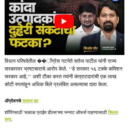
विधान परिषदेतील ��ाँग्रेस गटनेते सतेज पाटील यांनी राज्य
सरकारवर भ्रष्टाचाराचे आरोप केले. ‘‘हे सरकार ५६ टक्के कमिशन
सरकार आहे,’’ अशी टीका करत त्यांनी कंत्राटदारांची एक लाख
कोटी रुपयांहून अधिक बिले प्रलंबित असल्याचा दावा केला.
ॲग्रोवनचे
सदस्य व्हा
शॉपिंगसाठी 'सकाळ प्राईम डील्स'च्या भन्नाट ऑफर्स पाहण्यासाठी
क्लिक
करा
.