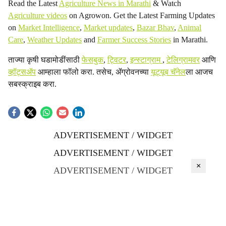
Read the Latest
Agriculture News in Marathi
& Watch
Agriculture videos
on Agrowon. Get the Latest Farming Updates
on
Market Intelligence
,
Market updates
,
Bazar Bhav
,
Animal
Care
,
Weather Updates
and
Farmer Success Stories
in Marathi.
ताज्या कृषी घडामोडींसाठी
फेसबुक
,
ट्विटर
,
इन्स्टाग्राम
,
टेलिग्रामवर
आणि
व्हॉट्सॲप
आम्हाला फॉलो करा. तसेच, ॲग्रोवनच्या
यूट्यूब चॅनेल
ला आजच
सबस्क्राइब करा.
ADVERTISEMENT / WIDGET
ADVERTISEMENT / WIDGET
×
ADVERTISEMENT / WIDGET