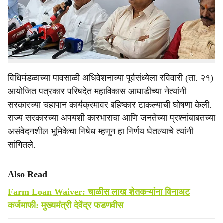
मागणी शिवसेना (उद्धव बाळासाहेब ठाकरे) गटाचे नेते भास्कर जाधव
e
यांनी केली. सरकारने जाहीर केलेली कर्जमाफी ही फसवी असून,
शेतकऱ्यांना विविध अटी-शर्तींमध्ये अडकविण्याचा प्रयत्न केला जात
असल्याचा आरोपही त्यांनी केला.
विधिमंडळाच्या पावसाळी अधिवेशनाच्या पूर्वसंध्येला रविवारी (ता. २१)
आयोजित पत्रकार परिषदेत महाविकास आघाडीच्या नेत्यांनी
सरकारच्या चहापान कार्यक्रमावर बहिष्कार टाकल्याची घोषणा केली.
राज्य सरकारच्या अपयशी कारभाराचा आणि जनतेच्या प्रश्नांबाबतच्या
असंवेदनशील भूमिकेचा निषेध म्हणून हा निर्णय घेतल्याचे त्यांनी
सांगितले.
Also Read
Farm Loan Waiver: चाळीस लाख शेतकऱ्यांना विनाअट
कर्जमाफी: मुख्यमंत्री देवेंद्र फडणवीस