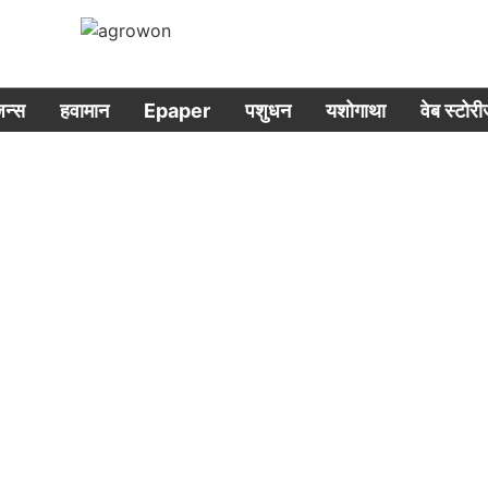
िजन्स
हवामान
Epaper
पशुधन
यशोगाथा
वेब स्टोर