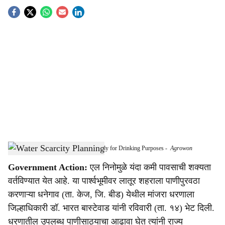
S
o
c
i
a
l
s
Manjara Dam Water Reserved Exclusively for Drinking Purposes
-
Agrowon
h
Government Action:
एल निनोमुळे यंदा कमी पावसाची शक्यता
a
वर्तविण्यात येत आहे. या पार्श्वभूमीवर लातूर शहराला पाणीपुरवठा
r
करणाऱ्या धनेगाव (ता. केज, जि. बीड) येथील मांजरा धरणाला
जिल्हाधिकारी डॉ. भारत बास्टेवाड यांनी रविवारी (ता. १४) भेट दिली.
e
धरणातील उपलब्ध पाणीसाठ्याचा आढावा घेत त्यांनी राज्य