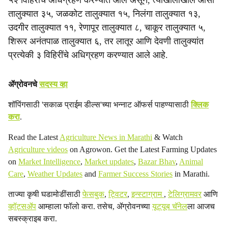
५२ विहिरींचे अधिग्रहण करण्यात आले असून, त्याखालोखाल औसा
तालुक्यात ३५, जळकोट तालुक्यात १५, निलंगा तालुक्यात १३,
उदगीर तालुक्यात ११, रेणापूर तालुक्यात ८, चाकूर तालुक्यात ५,
शिरूर अनंतपाळ तालुक्यात ६, तर लातूर आणि देवणी तालुक्यांत
प्रत्येकी ३ विहिरींचे अधिग्रहण करण्यात आले आहे.
ॲग्रोवनचे
सदस्य व्हा
शॉपिंगसाठी 'सकाळ प्राईम डील्स'च्या भन्नाट ऑफर्स पाहण्यासाठी
क्लिक
करा
.
Read the Latest
Agriculture News in Marathi
& Watch
Agriculture videos
on Agrowon. Get the Latest Farming Updates
on
Market Intelligence
,
Market updates
,
Bazar Bhav
,
Animal
Care
,
Weather Updates
and
Farmer Success Stories
in Marathi.
ताज्या कृषी घडामोडींसाठी
फेसबुक
,
ट्विटर
,
इन्स्टाग्राम
,
टेलिग्रामवर
आणि
व्हॉट्सॲप
आम्हाला फॉलो करा. तसेच, ॲग्रोवनच्या
यूट्यूब चॅनेल
ला आजच
सबस्क्राइब करा.