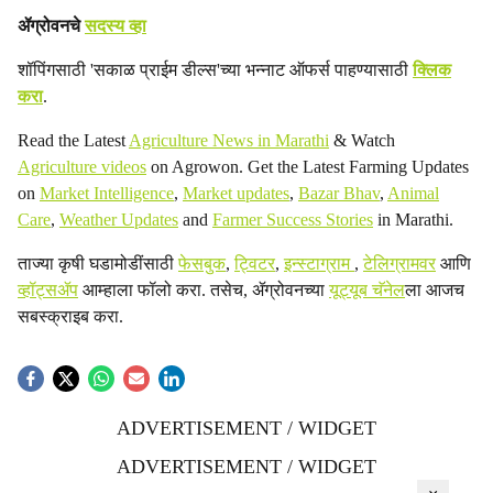
ॲग्रोवनचे
सदस्य व्हा
शॉपिंगसाठी 'सकाळ प्राईम डील्स'च्या भन्नाट ऑफर्स पाहण्यासाठी
क्लिक
करा
.
Read the Latest
Agriculture News in Marathi
& Watch
Agriculture videos
on Agrowon. Get the Latest Farming Updates
on
Market Intelligence
,
Market updates
,
Bazar Bhav
,
Animal
Care
,
Weather Updates
and
Farmer Success Stories
in Marathi.
ताज्या कृषी घडामोडींसाठी
फेसबुक
,
ट्विटर
,
इन्स्टाग्राम
,
टेलिग्रामवर
आणि
व्हॉट्सॲप
आम्हाला फॉलो करा. तसेच, ॲग्रोवनच्या
यूट्यूब चॅनेल
ला आजच
सबस्क्राइब करा.
ADVERTISEMENT / WIDGET
ADVERTISEMENT / WIDGET