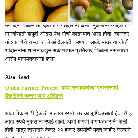
बदलत्या हवामानामुळे आंबा व काजू पिकांचे केवळ १० ते २० टक्के
उत्पादन मिळाल्याचा दावा बागायतदारांनी केला. नुकसानभरपाईच्या
मागणीसाठी यापूर्वी ओरोस येथे मोर्चा काढण्यात आला होता. त्यानंतर
नांदगाव येथे रास्ता रोको आंदोलनही करण्यात आले. मात्र या दोन्ही
आंदोलनांना शासनाकडून सकारात्मक प्रतिसाद मिळाला नसल्याचा
आरोप बागायतदारांनी केला.
Also Read
Onion Farmer Protest: कांदा उत्पादकांच्या प्रश्‍नांसाठी
शिवसेनेचे चक्का जाम आंदोलन
आंबा पिकासाठी हेक्टरी ५ लाख रुपये, तर काजू पिकासाठी हेक्टरी ३
लाख रुपये नुकसानभरपाई द्यावी, अशी मागणी बागायतदारांनी केली
होती. मात्र शासनाने केवळ २२ हजार रुपयांची मदत जाहीर केल्याने