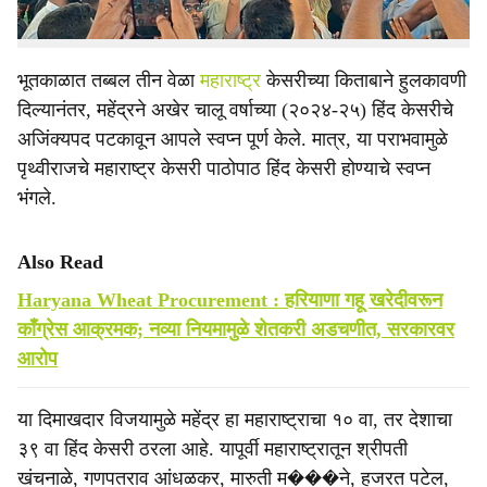
पंचांनी महेंद्रला विजयी घोषित केले.
भूतकाळात तब्बल तीन वेळा
महाराष्ट्र
केसरीच्या किताबाने हुलकावणी
दिल्यानंतर, महेंद्रने अखेर चालू वर्षाच्या (२०२४-२५) हिंद केसरीचे
अजिंक्यपद पटकावून आपले स्वप्न पूर्ण केले. मात्र, या पराभवामुळे
पृथ्वीराजचे महाराष्ट्र केसरी पाठोपाठ हिंद केसरी होण्याचे स्वप्न
भंगले.
Also Read
Haryana Wheat Procurement : हरियाणा गहू खरेदीवरून
काँग्रेस आक्रमक; नव्या नियमामुळे शेतकरी अडचणीत, सरकारवर
आरोप
या दिमाखदार विजयामुळे महेंद्र हा महाराष्ट्राचा १० वा, तर देशाचा
३९ वा हिंद केसरी ठरला आहे. यापूर्वी महाराष्ट्रातून श्रीपती
खंचनाळे, गणपतराव आंधळकर, मारुती म���ने, हजरत पटेल,