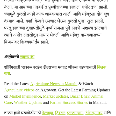
अत्यंत आक्रमक पवित्रा घेत पृथ्वीराजवर डाव टाकण्याचा प्रयत्न
केला. या डावाच्या गडबडीत पृथ्वीराजच्या हाताला गंभीर इजा झाली,
ज्यामुळे कुस्ती काही काळ थांबवण्यात आली आणि महेंद्रला दोन गुण
देण्यात आले. काही वेळाने उपचार घेऊन कुस्ती पुन्हा सुरू झाली,
परंतु हाताच्या दुखापतीमुळे पृथ्वीराजला पुढे लढणे अशक्य झाल्याने
त्याने अखेर लढतीतून माघार घेतली आणि महेंद्र गायकवाडच्या
विजयावर शिक्कामोर्तब झाले.
ॲग्रोवनचे
सदस्य व्हा
शॉपिंगसाठी 'सकाळ प्राईम डील्स'च्या भन्नाट ऑफर्स पाहण्यासाठी
क्लिक
करा
.
Read the Latest
Agriculture News in Marathi
& Watch
Agriculture videos
on Agrowon. Get the Latest Farming Updates
on
Market Intelligence
,
Market updates
,
Bazar Bhav
,
Animal
Care
,
Weather Updates
and
Farmer Success Stories
in Marathi.
ताज्या कृषी घडामोडींसाठी
फेसबुक
,
ट्विटर
,
इन्स्टाग्राम
,
टेलिग्रामवर
आणि