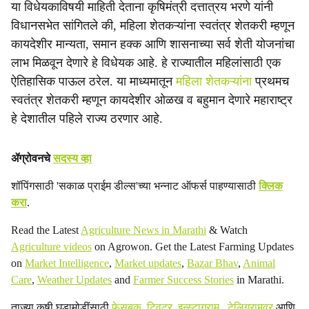
या विधेयकाविषयी माहिती देताना कृषिमंत्री दत्तात्रय भरणे यांनी
विधानसभेत सांगितले की, महिला शेतकऱ्यांना स्वतंत्र शेतकरी म्हणून
कायदेशीर मान्यता, समान हक्क आणि शासनाच्या सर्व शेती योजनांचा
लाभ मिळवून देणारे हे विधेयक आहे. हे राज्यातील महिलांसाठी एक
ऐतिहासिक पाऊल ठरेल. या माध्यमातून
महिला शेतकऱ्यांना
प्रथमच
स्वतंत्र शेतकरी म्हणून कायदेशीर ओळख व बहुमान देणारे महाराष्ट्र
हे देशातील पहिले राज्य ठरणार आहे.
ॲग्रोवनचे
सदस्य व्हा
शॉपिंगसाठी 'सकाळ प्राईम डील्स'च्या भन्नाट ऑफर्स पाहण्यासाठी
क्लिक
करा
.
Read the Latest
Agriculture News in Marathi
& Watch
Agriculture videos
on Agrowon. Get the Latest Farming Updates
on
Market Intelligence
,
Market updates
,
Bazar Bhav
,
Animal
Care
,
Weather Updates
and
Farmer Success Stories
in Marathi.
ताज्या कृषी घडामोडींसाठी
फेसबुक
,
ट्विटर
,
इन्स्टाग्राम
,
टेलिग्रामवर
आणि