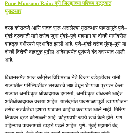
Pune Monsoon Rain: पुणे जिल्ह्याच्या पश्‍चिम पट्ट्यात
मुसळधार
दरड कोसळणे आणि सतत सुरू असलेल्या मुसळधार पावसामुळे पुणे–
मुंबई द्रुतगती मार्ग तसेच जुना मुंबई–पुणे महामार्ग या दोन्ही मार्गांवरील
वाहतूक गंभीरपणे प्रभावित झाली आहे. पुणे–मुंबई तसेच मुंबई–पुणे या
दोन्ही दिशेची वाहतूक पुढील आदेशापर्यंत पूर्णपणे बंद करण्यात आली
आहे.
विधानसभेत आज काँग्रेस विधिमंडळ नेते विजय वडेट्टीवार यांनी
राज्यातील परिस्थितीवर सरकारचे लक्ष वेधून घेण्याचा प्रयत्न केला.
राज्यात अनधिकृत धोकादायक इमारती, अनधिकृत बांधकामे आहेत.
अतिधोकादायक वस्त्या आहेत. यासंदर्भात पावसाळ्यापूर्वी उपाययोजना
तसेच सतर्कतेचा इशारा याबाबत काहीच करण्यात आले नाही. मिसिंग
लिंकवर दरड कोसळली आहे. कोट्यवधी रुपये खर्च केले होते. पण
पहिल्याच पावसामध्ये खड्डे पडले आहेत. पुणे- मुंबई महामार्ग बंद