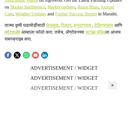
Agriculture videos
on Agrowon. Get the Latest Farming Updates
on
Market Intelligence
,
Market updates
,
Bazar Bhav
,
Animal
Care
,
Weather Updates
and
Farmer Success Stories
in Marathi.
ताज्या कृषी घडामोडींसाठी
फेसबुक
,
ट्विटर
,
इन्स्टाग्राम
,
टेलिग्रामवर
आणि
व्हॉट्सॲप
आम्हाला फॉलो करा. तसेच, ॲग्रोवनच्या
यूट्यूब चॅनेल
ला आजच
सबस्क्राइब करा.
ADVERTISEMENT / WIDGET
ADVERTISEMENT / WIDGET
×
ADVERTISEMENT / WIDGET