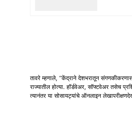
तावरे म्हणाले, ‘‘केंद्राने देशभरातून संगणकीकर
राज्यातील होत्या. हॉर्डवेअर, सॉफ्टवेअर तसेच प्र
त्यानंतर या सोसायट्यांचे ऑनलाइन लेखापरीक्षणद