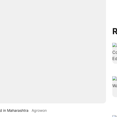
R
d in Maharashtra
Agrowon