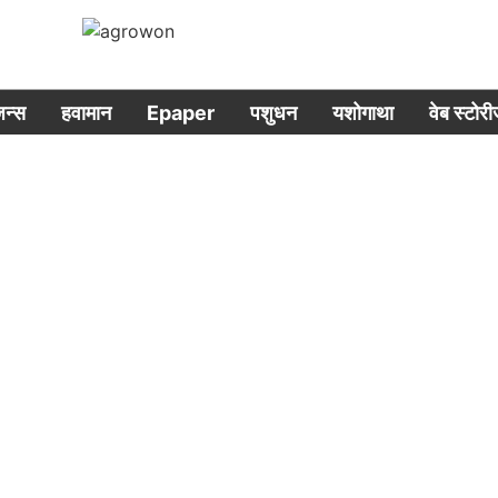
िजन्स
हवामान
Epaper
पशुधन
यशोगाथा
वेब स्टोर