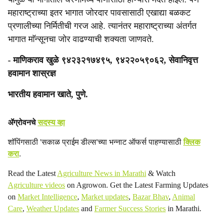
महाराष्ट्राच्या इतर भागात जोरदार पावसासाठी एखाद्या बळकट
प्रणालीच्या निर्मितीची गरज आहे. त्यानंतर महाराष्ट्राच्या अंतर्गत
भागात माॅन्सूनचा जोर वाढण्याची शक्यता जाणवते.
- माणिकराव खुळे ९४२३२१७४९५, ९४२२०५९०६२, सेवानिवृत्त
हवामान शास्रज्ञ
भारतीय हवामान खाते, पुणे.
ॲग्रोवनचे
सदस्य व्हा
शॉपिंगसाठी 'सकाळ प्राईम डील्स'च्या भन्नाट ऑफर्स पाहण्यासाठी
क्लिक
करा
.
Read the Latest
Agriculture News in Marathi
& Watch
Agriculture videos
on Agrowon. Get the Latest Farming Updates
on
Market Intelligence
,
Market updates
,
Bazar Bhav
,
Animal
Care
,
Weather Updates
and
Farmer Success Stories
in Marathi.