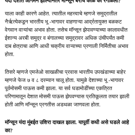
यंदा देशात आगमन झाल्यानंतर माॅन्सून बराच काळ का रेंगाळला?
याला काही कारणे आहेत. त्यातील महत्त्वाचे म्हणजे समुद्रातील
नैर्ऋत्येकडून भारतीय भू -भागावर वाहणाऱ्या आर्द्रतायुक्त बळकट
वेगवान वाऱ्यांचा अभाव होता. तसेच माॅन्सून झेपावण्याच्या कालावधीत
ईशान्य अरबी समुद्र व बंगालच्या समुद्रावर अधिक उंचीपर्यंत कमी
दाब क्षेत्राचा आणि आधी चक्रीय वाऱ्याच्या प्रणाली निर्मितीचा अभाव
होता.
तिसरे म्हणजे एमजेओ साखळीचा प्रवास भारतीय उपखंडाच्या बाहेर
म्हणजे फेज ७ व ८ दरम्यान चालू होता. यामुळे देशाच्या भू -भागावर
पूर्वमोसमी पाऊस कमी झाला. या सर्व घडामोडींच्या एकत्रित
परिणामातून देशात मोसमी पाऊस झेपवण्यास प्रतिकूलता तयार झाली
होती आणि माॅन्सून प्रगतीस अडथळा जाणवला होता.
माॅन्सून यंदा मुंबईत उशिरा दाखल झाला. यापूर्वी कधी असे घडले आहे
का?