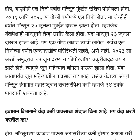
होय, यापूर्वीही एल निनो वर्षात माॅन्सून मुंबईत उशिरा पोहोचला होता.
२०१९ आणि २०२३ या दोन्ही वर्षांमध्ये एल निनो होता. या दोन्हीही
वर्षात माॅन्सून २५ जूनला मुंबईत दाखल झाला होता. म्हणजेच
यंदापेक्षाही माॅन्सूनने तेव्हा उशीर केला होता. यंदा माॅन्सून २३ जूनला
दाखल झाला आहे. पण एक गोष्ट लक्षात घ्यावी लागेल. सर्वच एल
निनोच्या वर्षात एकसारखीच परिस्थिती राहते, असे नाही. २०२३ ला
अरबी समुद्रात १५ जून दरम्यान ‘बिपोरजॉय’ चक्रीवादळ तयार
झाले होते. त्यामुळे जून महिन्यात चांगला पाऊस झाला होता. यंदा
आतापर्यंत जून महिन्यातील पावसात तूट आहे. तसेच यंदाच्या संपूर्ण
माॅन्सून हंगामात महाराष्ट्रात सरासरीपेक्षा कमी म्हणजे ९४ टक्के
पावसाची शक्यता आहे.
हवामान विभागाने यंदा कमी पावसाचा अंदाज दिला आहे. मग यंदा धरणे
भरतील का?
होय, माॅन्सूनच्या काळात पाऊस सरासरीच्या कमी होणार असला तरी