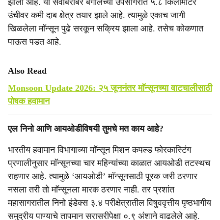
झाला आहे. या सर्वांबरोबर बंगालच्या उपसागरात ५.८ किलोमीटर
उंचीवर कमी दाब क्षेत्र तयार झाले आहे. त्यामुळे एकाच जागी
खिळलेला माॅन्सून पुढे सरकून सक्रिय झाला आहे. तसेच कोकणात
पाऊस पडत आहे.
Also Read
Monsoon Update 2026: २५ जूननंतर माॅन्सूनच्या वाटचालीसाठी
पोषक हवामान
एल निनो आणि आयओडीविषयी तुमचे मत काय आहे?
भारतीय हवामान विभागाच्या माॅन्सून मिशन कपल्ड फोरकास्टिंग
प्रणालीनुसार माॅन्सूनच्या चार महिन्यांच्या काळात आयओडी तटस्थच
राहणार आहे. त्यामुळे ‘आयओडी’ माॅन्सूनसाठी पूरक जरी ठरणार
नसला तरी तो माॅन्सूनला मारक ठरणार नाही. तर प्रशांत
महासागरातील निनो इंडेक्स ३.४ परीक्षेत्रातील विषुववृत्तीय पृष्ठभागीय
समुद्रीय पाण्याचे तापमान सरासरीपेक्षा ०.९ अंशाने वाढलेले आहे.