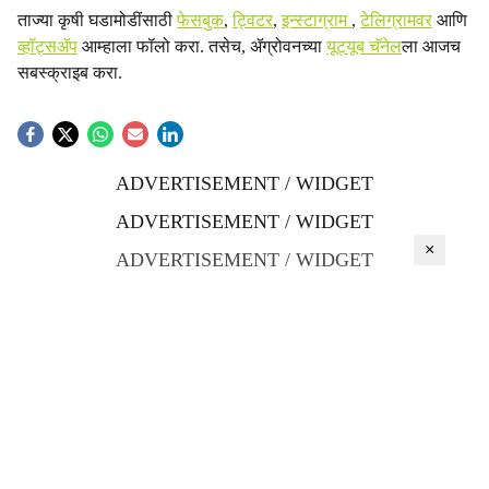
ताज्या कृषी घडामोडींसाठी
फेसबुक
,
ट्विटर
,
इन्स्टाग्राम
,
टेलिग्रामवर
आणि
व्हॉट्सॲप
आम्हाला फॉलो करा. तसेच, ॲग्रोवनच्या
यूट्यूब चॅनेल
ला आजच
सबस्क्राइब करा.
ADVERTISEMENT / WIDGET
ADVERTISEMENT / WIDGET
×
ADVERTISEMENT / WIDGET