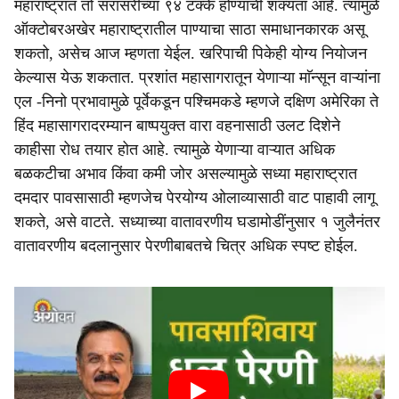
महाराष्ट्रात तो सरासरीच्या ९४ टक्के होण्याची शक्यता आहे. त्यामुळे
ऑक्टोबरअखेर महाराष्ट्रातील पाण्याचा साठा समाधानकारक असू
शकतो, असेच आज म्हणता येईल. खरिपाची पिकेही योग्य नियोजन
केल्यास येऊ शकतात. प्रशांत महासागरातून येणाऱ्या माॅन्सून वाऱ्यांना
एल -निनो प्रभावामुळे पूर्वेकडून पश्चिमकडे म्हणजे दक्षिण अमेरिका ते
हिंद महासागरादरम्यान बाष्पयुक्त वारा वहनासाठी उलट दिशेने
काहीसा रोध तयार होत आहे. त्यामुळे येणाऱ्या वाऱ्यात अधिक
बळकटीचा अभाव किंवा कमी जोर असल्यामुळे सध्या महाराष्ट्रात
दमदार पावसासाठी म्हणजेच पेरयोग्य ओलाव्यासाठी वाट पाहावी लागू
शकते, असे वाटते. सध्याच्या वातावरणीय घडामोडींनुसार १ जुलैनंतर
वातावरणीय बदलानुसार पेरणीबाबतचे चित्र अधिक स्पष्ट होईल.