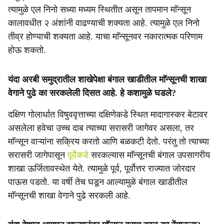
त्यामुळे एल निनो सध्या मध्यम स्थितीत असून तापमान माॅन्सून
कालावधीत २ अंशांनी वाढण्याची शक्यता आहे. त्यामुळे एल निनो
तीव्र होण्याची शक्यता आहे. याचा माॅन्सूनवर नकारात्मक परिणाम
होऊ शकतो.
यंदा अरबी समुद्रातील शाखेपेक्षा बंगाल खाडीतील माॅन्सूनची शाखा
वेगाने पुढे का सरकलेली दिसत आहे. हे कशामुळे घडले?
दक्षिण गोलार्धात विषुववृत्ताच्या दक्षिणेकडे स्थित मादागास्कर बेटावर
असलेला हवेचा उच्च दाब त्याच्या सरासरी जागेवर असला, तर
माॅन्सून वाऱ्यांना सक्रिय करतो आणि बळकटी देतो. परंतु तो त्याच्या
सरासरी जागेपासून
पूर्वेकडे
सरकल्यास माॅन्सूनची बंगाल उपसागरीय
शाखा ऊर्जितावस्थेत येते. त्यामुळे पूर्व, पूर्वोत्तर राज्यात जोरदार
पाऊस पडतो. या वर्षी तेच घडून आल्यामुळे बंगाल खाडीतील
माॅन्सूनची शाखा वेगाने पुढे सरकली आहे.