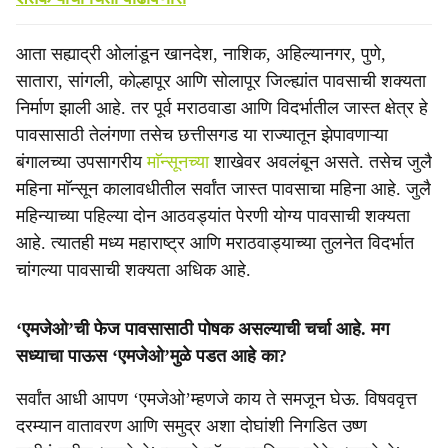
आता सह्याद्री ओलांडून खानदेश, नाशिक, अहिल्यानगर, पुणे,
सातारा, सांगली, कोल्हापूर आणि सोलापूर जिल्ह्यांत पावसाची शक्यता
निर्माण झाली आहे. तर पूर्व मराठवाडा आणि विदर्भातील जास्त क्षेत्र हे
पावसासाठी तेलंगणा तसेच छत्तीसगड या राज्यातून झेपावणाऱ्या
बंगालच्या उपसागरीय
माॅन्सूनच्या
शाखेवर अवलंबून असते. तसेच जुलै
महिना माॅन्सून कालावधीतील सर्वांत जास्त पावसाचा महिना आहे. जुलै
महिन्याच्या पहिल्या दोन आठवड्यांत पेरणी योग्य पावसाची शक्यता
आहे. त्यातही मध्य महाराष्ट्र आणि मराठवाड्याच्या तुलनेत विदर्भात
चांगल्या पावसाची शक्यता अधिक आहे.
‘एमजेओ’ची फेज पावसासाठी पोषक असल्याची चर्चा आहे. मग
सध्याचा पाऊस ‘एमजेओ’मुळे पडत आहे का?
सर्वांत आधी आपण ‘एमजेओ’म्हणजे काय ते समजून घेऊ. विषववृत्त
दरम्यान वातावरण आणि समुद्र अशा दोघांशी निगडित उष्ण