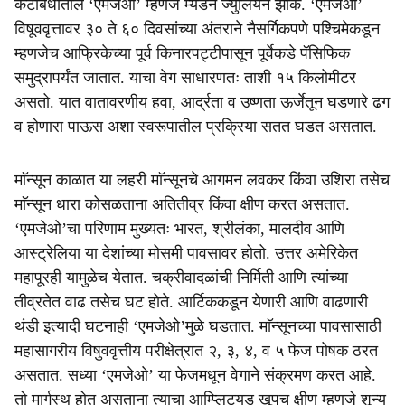
कटीबंधातील ‘एमजेओ’ म्हणजे म्यॅडन ज्युलियन झोके. ‘एमजेओ’
विषूववृत्तावर ३० ते ६० दिवसांच्या अंतराने नैसर्गिकपणे पश्चिमेकडून
म्हणजेच आफ्रिकेच्या पूर्व किनारपट्टीपासून पूर्वेकडे पॅसिफिक
समुद्रापर्यंत जातात. याचा वेग साधारणतः ताशी १५ किलोमीटर
असतो. यात वातावरणीय हवा, आर्द्रता व उष्णता ऊर्जेतून घडणारे ढग
व होणारा पाऊस अशा स्वरूपातील प्रक्रिया सतत घडत असतात.
माॅन्सून काळात या लहरी माॅन्सूनचे आगमन लवकर किंवा उशिरा तसेच
माॅन्सून धारा कोसळताना अतितीव्र किंवा क्षीण करत असतात.
‘एमजेओ’चा परिणाम मुख्यतः भारत, श्रीलंका, मालदीव आणि
आस्ट्रेलिया या देशांच्या मोसमी पावसावर होतो. उत्तर अमेरिकेत
महापूरही यामुळेच येतात. चक्रीवादळांची निर्मिती आणि त्यांच्या
तीव्रतेत वाढ तसेच घट होते. आर्टिककडून येणारी आणि वाढणारी
थंडी इत्यादी घटनाही ‘एमजेओ’मुळे घडतात. माॅन्सूनच्या पावसासाठी
महासागरीय विषुववृत्तीय परीक्षेत्रात २, ३, ४, व ५ फेज पोषक ठरत
असतात. सध्या ‘एमजेओ’ या फेजमधून वेगाने संक्रमण करत आहे.
तो मार्गस्थ होत असताना त्याचा आम्प्लिट्युड खूपच क्षीण म्हणजे शून्य