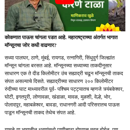
कोकणात पाऊस चांगला पडत आहे. महाराष्ट्राच्या अंतर्गत भागात
माॅन्सूनचा जोर कधी वाढणार?
सध्या पालघर, ठाणे, मुंबई, रायगड, रत्नागिरी, सिंधुदुर्ग जिल्ह्यांत
माॅन्सून चांगला बरसत आहे. माॅन्सूनच्या सध्याच्या ताकदीनुसार
साधारण एक ते दीड किलोमीटर उंच सह्याद्री चढून माॅन्सूनची ताकद
संपत असल्याचे दिसते. सह्याद्रीच्या साधारण २०० किलोमीटर
रुंदीच्या घाट माथ्यावरील पूर्व- पश्चिम पट्ट्यातच म्हणजे त्र्यंबकेश्वर,
घोटी, इगतपुरी, लोणावळा, खंडाळा, मावळ, मुळशी, वेल्हे, भोर,
पोलादपूर, महाबळेश्वर, बावडा, राधानगरी आदी परिसरातच पाऊस
पाडून माॅन्सूनची ताकद तेथेच संपत आहे.
यामुळे या भागातील धरणांमध्ये पाणीसाठा होण्यास मदत होईल. पण