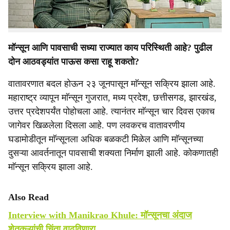
पंधरवाड्यात पेरणीयोग्य पाऊस पडेल का, याविषयी हवामान विभागाचे
निवृत्त शास्त्रज्ञ माणिकराव खुळे यांच्याशी साधलेला संवाद.
मॉन्सून आणि पावसाची सध्या राज्यात काय परिस्थिती आहे? पुढील
दोन आठवड्यांत पाऊस कसा राहू शकतो?
वातावरणात बदल होऊन २३ जूनपासून माॅन्सून सक्रिय झाला आहे.
महाराष्ट्र व्यापून माॅन्सून गुजरात, मध्य प्रदेश, छत्तीसगड, झारखंड,
उत्तर प्रदेशपर्यंत पोहोचला आहे. त्यानंतर माॅन्सून चार दिवस एकाच
जागेवर खिळलेला दिसला आहे. पण लवकरच वातावरणीय
घडामोडीतून माॅन्सूनला अधिक बळकटी मिळेल आणि माॅन्सूनच्या
दुसऱ्या आवर्तनातून पावसाची शक्यता निर्माण झाली आहे. कोकणातही
माॅन्सून सक्रिय झाला आहे.
Also Read
Interview with Manikrao Khule: मॉन्सूनचा अंदाज
शेतकऱ्यांची चिंता वाढविणारा