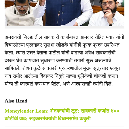
e
राज्यातील सावकारी कर्जात सुमारे ४०० कोटी रुपयांची वाढ झाली
असून, त्याच कालावधीत बँकिंग व्यवस्थेतून १२ हजार ४१५ कोटी
रुपयांचे कर्जवाटप करण्यात आल्याची माहितीही त्यांनी यावेळी दिली.
अमरावती जिल्ह्यातील सावकारी कर्जाबाबत आमदार रोहित पवार यांनी
विचारलेल्या प्रश्नावर सुलभा खोडके यांनीही पूरक प्रश्न उपस्थित
केला. त्यास उत्तर देताना पाटील यांनी वाढत्या अवैध सावकारीची
दखल घेत कायद्यात सुधारणा करण्याची तयारी सुरू असल्याचे
सांगितले. रोशन कुळे सावकारी प्रकरणातील मुख्य सूत्रधार म्हणून
नाव समोर आलेल्या दिवाकर निकुरे याच्या भूमिकेची चौकशी करून
योग्य ती कारवाई करण्यात येईल, असे आश्वासनही त्यांनी दिले.
Also Read
Moneylender Loan: शेतकऱ्यांची लूट; सावकारी कर्जात ४००
कोटींची वाढ; सहकारमंत्र्यांची विधानसभेत कबुली