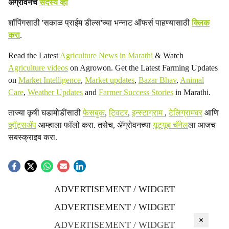
ॲग्रोवनचे
सदस्य व्हा
शॉपिंगसाठी 'सकाळ प्राईम डील्स'च्या भन्नाट ऑफर्स पाहण्यासाठी
क्लिक
करा
.
Read the Latest
Agriculture News in Marathi
& Watch
Agriculture videos
on Agrowon. Get the Latest Farming Updates
on
Market Intelligence
,
Market updates
,
Bazar Bhav
,
Animal
Care
,
Weather Updates
and
Farmer Success Stories
in Marathi.
ताज्या कृषी घडामोडींसाठी
फेसबुक
,
ट्विटर
,
इन्स्टाग्राम
,
टेलिग्रामवर
आणि
व्हॉट्सॲप
आम्हाला फॉलो करा. तसेच, ॲग्रोवनच्या
यूट्यूब चॅनेल
ला आजच
सबस्क्राइब करा.
ADVERTISEMENT / WIDGET
ADVERTISEMENT / WIDGET
×
ADVERTISEMENT / WIDGET