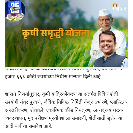
Krushi Samruddhi Scheme
-
Agrowon
h
Devendra Fadanvis : राज्य सरकारने २०२५-२६ साठी कृषी
a
समृद्धी योजनेच्या अंतर्गत भांडवली गुंतवणुकीसाठी भर देण्यात येणाऱ्या
r
घटकांसाठी शुक्रवारी (ता.७) मान्यता दिली आहे. कृषी क्षेत्रात
भांडवली गुंतवणूक आणि पायाभूत सुविधा निर्मितीसाठी गुंतवणूक
e
करण्याचा निर्णय राज्य सरकारने घेतला आहे. कृषी समृद्धी योजनेतून
ट्रॅक्टर चलित रुंद सरी वरंबा यंत्र, वैयक्तिक शेततळे, शेतकरी
सुविधा केंद्र उभारणी, मुख्यमंत्री शेतकरी ड्रोन या चार घटकांचा
समावेश आहे. या घटकांसाठी राज्य सरकारने पुढील ३ वर्षासाठी ५
हजार ६६८ कोटी रुपयांच्या निधीस मान्यता दिली आहे.
शासन निणर्यानुसार, कृषी यांत्रिकीकरण या अतंर्गत विविध शेती
उपयोगी यंत्र पुरवणे, जैविक निविष्ठ निर्मिती केंद्र उभारणे, प्लास्टिक
अस्तरीकरण, शेततले, एकात्मिक कीड नियंत्रण, अन्नद्रव्य घटक
व्यवस्थापन, मृद परीक्षण प्रयोगशाळा उभारणी, शेतीसाठी ड्रोन या
आदी बाबींचा समावेश आहे.