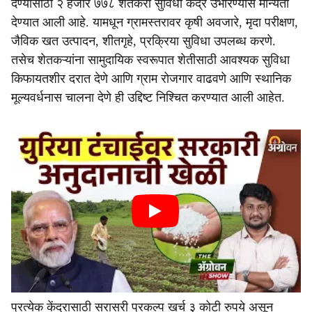
देण्यासाठी २ हजार ७७८ शेतकरी सुविधा केंद्रे उभारण्यास मान्यता
देण्यात आली आहे. यामधून ग्रामस्तरावर कृषी अवजारे, मृदा परीक्षण,
जैविक खत उत्पादन, शीतगृहे, प्रक्रिया सुविधा उपलब्ध करणे.
तसेच शेतकऱ्यांना सामुदायिक स्वरूपात शेतीसाठी आवश्यक सुविधा
किफायतशीर दरात देणे आणि ग्राम रोजगार वाढवणे आणि स्थानिक
मूल्यवर्धनास चालना देणे ही उद्दिष्ट निश्चित करण्यात आली आहेत.
प्रत्येक केंद्रासाठी सरासरी प्रकल्प खर्च ३ कोटी रुपये असून