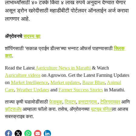
लाभार्थ्यांसाठी ४० टक्के किंवा ४ लाख रुपये अनुदान देण्यात येणार
असून ड्रोन खरेदीसाठी महाडीबीटी पोर्टलवर ऑनलाईन अर्ज करावा
लागणार आहे.
ॲग्रोवनचे
सदस्य व्हा
शॉपिंगसाठी 'सकाळ प्राईम डील्स'च्या भन्नाट ऑफर्स पाहण्यासाठी
क्लिक
करा
.
Read the Latest
Agriculture News in Marathi
& Watch
Agriculture videos
on Agrowon. Get the Latest Farming Updates
on
Market Intelligence
,
Market updates
,
Bazar Bhav
,
Animal
Care
,
Weather Updates
and
Farmer Success Stories
in Marathi.
ताज्या कृषी घडामोडींसाठी
फेसबुक
,
ट्विटर
,
इन्स्टाग्राम
,
टेलिग्रामवर
आणि
व्हॉट्सॲप
आम्हाला फॉलो करा. तसेच, ॲग्रोवनच्या
यूट्यूब चॅनेल
ला आजच
सबस्क्राइब करा.