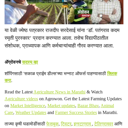
या वेळी ज्येष्ठ पत्रकार राजदीप सरदेसाई यांना ‘डॉ. पतंगराव कदम
स्मृती पुरस्कार’ प्रदान करण्यात आला. तसेच विद्यापीठातील
संशोधक, प्राध्यापक आणि कर्मचाऱ्यांचाही गौरव करण्यात आला.
ॲग्रोवनचे
सदस्य व्हा
शॉपिंगसाठी 'सकाळ प्राईम डील्स'च्या भन्नाट ऑफर्स पाहण्यासाठी
क्लिक
करा
.
Read the Latest
Agriculture News in Marathi
& Watch
Agriculture videos
on Agrowon. Get the Latest Farming Updates
on
Market Intelligence
,
Market updates
,
Bazar Bhav
,
Animal
Care
,
Weather Updates
and
Farmer Success Stories
in Marathi.
ताज्या कृषी घडामोडींसाठी
फेसबुक
,
ट्विटर
,
इन्स्टाग्राम
,
टेलिग्रामवर
आणि