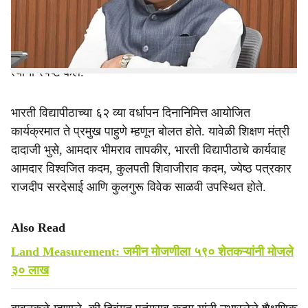
e
केली. या कायद्यामुळे राज्यातील नागरिकांच्या मालमत्तांना अधिकृत
आणि निश्चित मालकी हक्क प्राप्त होणार असून, त्या मालमत्तेचा
जागतिक स्तरावर आर्थिक व्यवहारांसाठी उपयोग करता येईल, असेही
त्यांनी स्पष्ट केले.
भारती विद्यापीठाच्या ६२ व्या वर्धापन दिनानिमित्त आयोजित
कार्यक्रमात ते प्रमुख पाहुणे म्हणून बोलत होते. यावेळी शिक्षण मंत्री
दादाजी भुसे, आमदार भीमराव तापकीर, भारती विद्यापीठाचे कार्यवाह
आमदार विश्वजित कदम, कुलपती शिवाजीराव कदम, ज्येष्ठ पत्रकार
राजदीप सरदेसाई आणि कुलगुरू विवेक साळवी उपस्थित होते.
Also Read
Land Measurement: जमीन मोजणीला ५९० शेतकऱ्यांनी मोजले
३० लाख