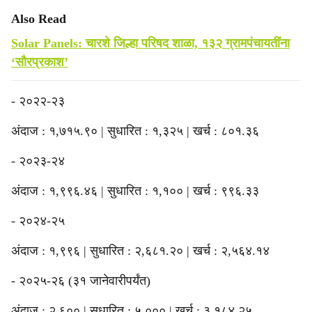
Also Read
Solar Panels: चारशे जिल्हा परिषद शाळा, १३२ ग्रामपंचायतींना
‘सौरप्रकाश’
- २०२२-२३
अंदाज : १,७१५.९० | सुधारित : १,३२५ | खर्च : ८०१.३६
- २०२३-२४
अंदाज : १,९९६.४६ | सुधारित : १,१०० | खर्च : ९९६.३३
- २०२४-२५
अंदाज : १,९९६ | सुधारित : २,६८१.२० | खर्च : २,५६४.१४
- २०२५-२६ (३१ जानेवारीपर्यंत)
अंदाज : २,६०० | सुधारित : ५,००० | खर्च : ३,१८४.२५