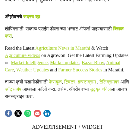
ॲग्रोवनचे
सदस्य व्हा
शॉपिंगसाठी 'सकाळ प्राईम डील्स'च्या भन्नाट ऑफर्स पाहण्यासाठी
क्लिक
करा
.
Read the Latest
Agriculture News in Marathi
& Watch
Agriculture videos
on Agrowon. Get the Latest Farming Updates
on
Market Intelligence
,
Market updates
,
Bazar Bhav
,
Animal
Care
,
Weather Updates
and
Farmer Success Stories
in Marathi.
ताज्या कृषी घडामोडींसाठी
फेसबुक
,
ट्विटर
,
इन्स्टाग्राम
,
टेलिग्रामवर
आणि
व्हॉट्सॲप
आम्हाला फॉलो करा. तसेच, ॲग्रोवनच्या
यूट्यूब चॅनेल
ला आजच
सबस्क्राइब करा.
ADVERTISEMENT / WIDGET