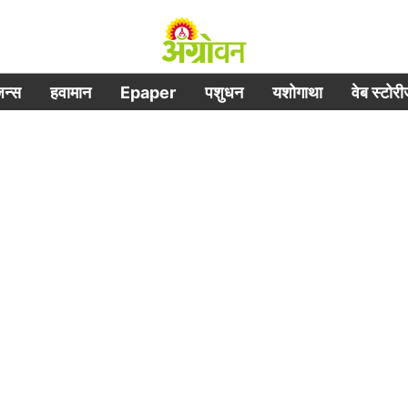
िजन्स
हवामान
Epaper
पशुधन
यशोगाथा
वेब स्टोर