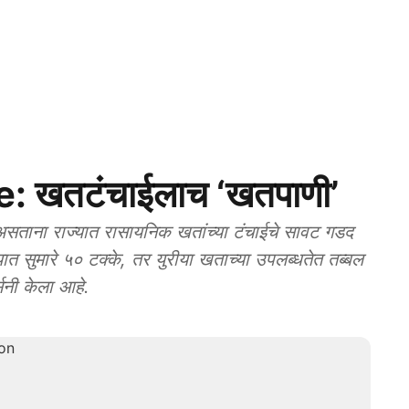
: खतटंचाईलाच ‘खतपाणी’
ताना राज्यात रासायनिक खतांच्या टंचाईचे सावट गडद
ात सुमारे ५० टक्के, तर युरीया खताच्या उपलब्धतेत तब्बल
्सनी केला आहे.