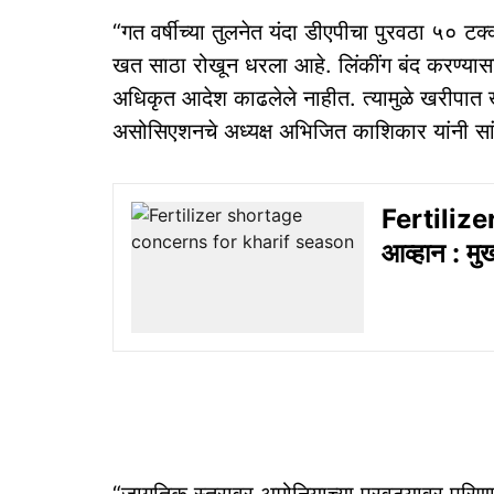
“गत वर्षीच्या तुलनेत यंदा डीएपीचा पुरवठा ५० ट
खत साठा रोखून धरला आहे. लिंकींग बंद करण्यासा
अधिकृत आदेश काढलेले नाहीत. त्यामुळे खरीपात ख
असोसिएशनचे अध्यक्ष अभिजित काशिकार यांनी सां
Fertilize
आव्हान : मु
“जागतिक स्तरावर अमोनियाच्या पुरवठ्यावर परिणाम 