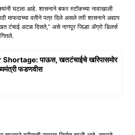
क्क्यांनी घटला आहे. शासनाने बफर स्टॉकच्या नावाखाली
ठी माफदाच्या वतीने पत्र दिले असले तरी शासनाने अद्याप
त टंचाई अटळ दिसते,” असे नागपूर जिल्हा ॲग्रो डिलर्स
गितले.
r Shortage: पाऊस, खतटंचाईचे खरिपासमोर
ख्यमंत्री फडणवीस
झाल्याने युरीयाची समस्या निर्माण झाली आहे. त्यामुळे