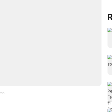
R
won