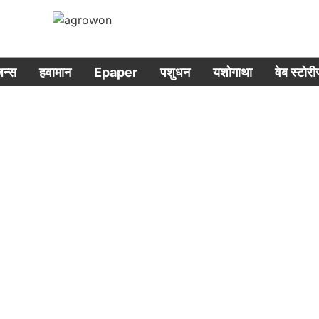
िजन्स
हवामान
Epaper
पशुधन
यशोगाथा
वेब स्टोर