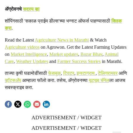
ॲग्रोवनचे
सदस्य व्हा
शॉपिंगसाठी 'सकाळ प्राईम डील्स'च्या भन्नाट ऑफर्स पाहण्यासाठी
क्लिक
करा
.
Read the Latest
Agriculture News in Marathi
& Watch
Agriculture videos
on Agrowon. Get the Latest Farming Updates
on
Market Intelligence
,
Market updates
,
Bazar Bhav
,
Animal
Care
,
Weather Updates
and
Farmer Success Stories
in Marathi.
ताज्या कृषी घडामोडींसाठी
फेसबुक
,
ट्विटर
,
इन्स्टाग्राम
,
टेलिग्रामवर
आणि
व्हॉट्सॲप
आम्हाला फॉलो करा. तसेच, ॲग्रोवनच्या
यूट्यूब चॅनेल
ला आजच
सबस्क्राइब करा.
ADVERTISEMENT / WIDGET
ADVERTISEMENT / WIDGET