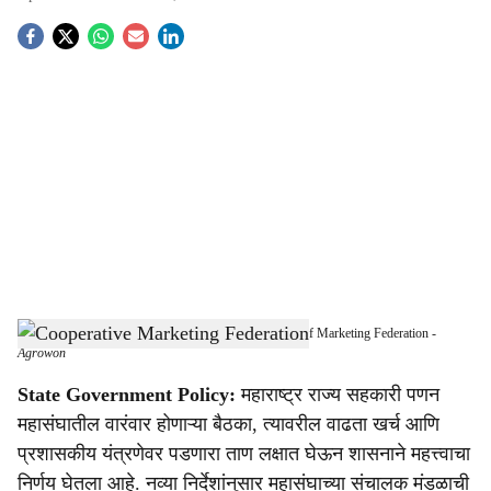
S
o
c
i
a
l
s
Maharashtra Government Restricts Frequent Meetings of Marketing Federation
-
h
Agrowon
a
State Government Policy:
महाराष्ट्र राज्य सहकारी पणन
महासंघातील वारंवार होणाऱ्या बैठका, त्यावरील वाढता खर्च आणि
r
प्रशासकीय यंत्रणेवर पडणारा ताण लक्षात घेऊन शासनाने महत्त्वाचा
e
निर्णय घेतला आहे. नव्या निर्देशांनुसार महासंघाच्या संचालक मंडळाची