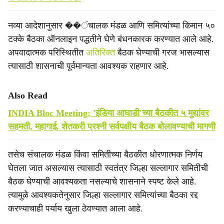
नव्या आदेशानुसार ��ंचालक मंडळ आणि समित्यांच्या किमान ५०
टक्के बैठका ऑनलाइन पद्धतीने घेणे बंधनकारक करण्यात आले आहे.
अपवादात्मक परिस्थितीत
अतिरिक्त
बैठक घेण्याची गरज भासल्यास
त्यासाठी शासनाची पूर्वमान्यता आवश्यक राहणार आहे.
Also Read
INDIA Bloc Meeting: 'इंडिया आघाडी'च्या बैठकीत ५ मुद्यांवर
सहमती, महागाई, शेतकरी प्रश्नी सर्वपक्षीय बैठक बोलावण्याची मागणी
तसेच संचालक मंडळ किंवा समितीच्या बैठकीत धोरणात्मक निर्णय
घेतला जात असल्यास त्यासाठी स्वतंत्र जिल्हा सल्लागार समितीची
बैठक घेण्याची आवश्यकता नसल्याचे शासनाने स्पष्ट केले आहे.
त्यामुळे आवश्यकतेनुसार जिल्हा सल्लागार समित्यांच्या बैठका रद्द
करण्याचाही पर्याय खुला ठेवण्यात आला आहे.