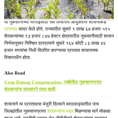
पिकांचे मोठ्या प्रमाणात नुकसान झाले होते.
या नुकसानीच्या भरपाईसाठी सर्व विभागीय आयुक्तांनी शासनाकडे
प्रस्ताव
सादर केले होते. राज्यातील सुमारे १ लाख ६७ हजार ५९५
शेतकऱ्यांच्या ९३ हजार ८४७ हेक्टर क्षेत्रावरील नुकसानीसाठी शासन
निर्णयानुसार निश्चित दराप्रमाणे सुमारे १६४ कोटी ८३ लाख ४४
हजार रुपयांचा निधी वितरित करण्याचा प्रस्ताव शासनाच्या
विचाराधीन होता.
Also Read
Crop Damag Compensation: रब्बीतील नुकसानग्रस्त
शेतकऱ्यांना सरकारने मदत द्यावी
शासनाने या प्रस्तावास मंजुरी दिल्याने मराठवाड्यातील पाच
जिल्ह्यांतील नुकसानग्रस्त
शेतकऱ्यांना मदत
मिळण्याचा मार्ग मोकळा