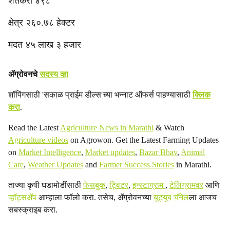
शेतकरी ४९८
क्षेत्र २६०.७८ हेक्टर
मदत ४५ लाख ३ हजार
ॲग्रोवनचे
सदस्य व्हा
शॉपिंगसाठी 'सकाळ प्राईम डील्स'च्या भन्नाट ऑफर्स पाहण्यासाठी
क्लिक
करा
.
Read the Latest
Agriculture News in Marathi
& Watch
Agriculture videos
on Agrowon. Get the Latest Farming Updates
on
Market Intelligence
,
Market updates
,
Bazar Bhav
,
Animal
Care
,
Weather Updates
and
Farmer Success Stories
in Marathi.
ताज्या कृषी घडामोडींसाठी
फेसबुक
,
ट्विटर
,
इन्स्टाग्राम
,
टेलिग्रामवर
आणि
व्हॉट्सॲप
आम्हाला फॉलो करा. तसेच, ॲग्रोवनच्या
यूट्यूब चॅनेल
ला आजच
सबस्क्राइब करा.