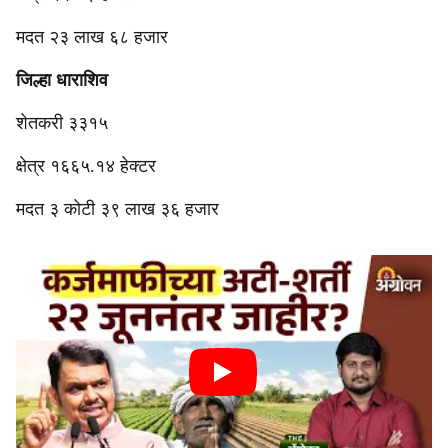
मदत २३ लाख ६८ हजार
जिल्हा धाराशिव
शेतकरी ३३१५
क्षेत्र १६६५.१४ हेक्टर
मदत ३ कोटी ३९ लाख ३६ हजार