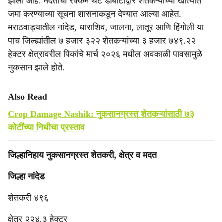
झाला आहे. मदतीची रक्कम थेट डीबीटीद्वारे शेतकऱ्यांच्या खात्यात
जमा करण्याच्या सूचना शासनाकडून देण्यात आल्या आहेत.
मराठवाड्यातील नांदेड, धाराशिव, जालना, लातूर आणि हिंगोली या
पाच जिल्ह्यांतील ७ हजार ३२२ शेतकऱ्यांच्या ३ हजार ७४९.२२
हेक्टर क्षेत्रावरील पिकांचे मार्च २०२६ मधील अवकाळी पावसामुळे
नुकसान झाले होते.
Also Read
Crop Damage Nashik: नुकसानग्रस्त शेतकऱ्यांसाठी ७३
कोटींच्या निधीचा प्रस्ताव
जिल्हानिहाय नुकसानग्रस्त शेतकरी, क्षेत्र व मदत
जिल्हा नांदेड
शेतकरी ४९६
क्षेत्र २२४.३ हेक्टर