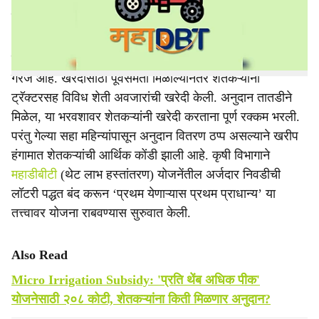
e
कोटी रुपयांचे अनुदान निधीअभावी रखडले आहे.
खरीप हंगाम तोंडावर आल्याने शेतकऱ्यांना निविष्ठा खरेदीसाठी पैशांची
गरज आहे. खरेदीसाठी पूर्वसंमती मिळाल्यानंतर शेतकऱ्यांनी
ट्रॅक्टरसह विविध शेती अवजारांची खरेदी केली. अनुदान तातडीने
मिळेल, या भरवशावर शेतकऱ्यांनी खरेदी करताना पूर्ण रक्कम भरली.
परंतु गेल्या सहा महिन्यांपासून अनुदान वितरण ठप्प असल्याने खरीप
हंगामात शेतकऱ्यांची आर्थिक कोंडी झाली आहे. कृषी विभागाने
महाडीबीटी
(थेट लाभ हस्तांतरण) योजनेंतील अर्जदार निवडीची
लॉटरी पद्धत बंद करून ‘प्रथम येणाऱ्यास प्रथम प्राधान्य’ या
तत्त्वावर योजना राबवण्यास सुरुवात केली.
Also Read
Micro Irrigation Subsidy: 'प्रति थेंब अधिक पीक'
योजनेसाठी २०८ कोटी, शेतकऱ्यांना किती मिळणार अनुदान?