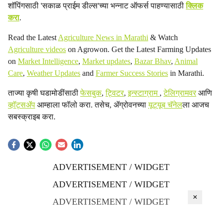
शॉपिंगसाठी 'सकाळ प्राईम डील्स'च्या भन्नाट ऑफर्स पाहण्यासाठी
क्लिक
करा
.
Read the Latest
Agriculture News in Marathi
& Watch
Agriculture videos
on Agrowon. Get the Latest Farming Updates
on
Market Intelligence
,
Market updates
,
Bazar Bhav
,
Animal
Care
,
Weather Updates
and
Farmer Success Stories
in Marathi.
ताज्या कृषी घडामोडींसाठी
फेसबुक
,
ट्विटर
,
इन्स्टाग्राम
,
टेलिग्रामवर
आणि
व्हॉट्सॲप
आम्हाला फॉलो करा. तसेच, ॲग्रोवनच्या
यूट्यूब चॅनेल
ला आजच
सबस्क्राइब करा.
ADVERTISEMENT / WIDGET
ADVERTISEMENT / WIDGET
×
ADVERTISEMENT / WIDGET