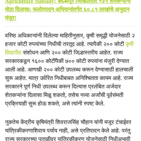
Agriculture Subsidy: कोल्हापूर जिल्ह्यातील १३१ शेतकऱ्यांना
मोठा दिलासा; फलोत्पादन अभियानांतर्गत ६०.८१ लाखांचे अनुदान
मंजूर!
वरिष्ठ अधिकाऱ्यांनी दिलेल्या माहितीनुसार, कृषी समृद्धी योजनेसाठी २
हजार कोटी रुपयांच्या निधीची तरतूद आहे. त्यापैकी २०० कोटी
कृषी
विद्यापीठ
संशोधन आणि २०० कोटी जिल्हास्तरीय आहेत. राज्य
सरकारकडून १६०० कोटींपैकी ७०० कोटी रुपयांना मंजुरी देण्यात
आली आहे. आणखी २०० कोटी उपलब्ध करून देण्यासाठी हालचाली
सुरू आहेत. मात्र उर्वरित निधीबाबत अनिश्चितता कायम आहे. राज्य
सरकारने पूर्ण निधी उपलब्ध करून दिल्यास प्रलंबित अर्जदार
शेतकऱ्यांना दिलासा मिळू शकतो, तसेच नव्या अर्जांची पूर्वसंमती
प्रक्रियाही सुरू होऊ शकते, असे त्यांनी स्पष्ट केले.
नुकतेच केंद्रीय कृषिमंत्री शिवराजसिंह चौहान यांनी मजूर टंचाईवर
यांत्रिकीकरणाशिवाय पर्याय नाही, असे प्रतिपादन केले आहे. परंतु
राज्य सरकारच्या पातळीवर यांत्रिकीकरण योजनेसाठी निधीअभावी