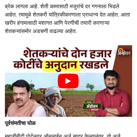
ब्रेक लागला आहे. शेती कामासाठी मजुरांचे दर गगनाला भिडले
आहेत. त्यामुळे शेतकरी यांत्रिकीकरणाला प्राधान्य देत आहेत. आता
खरीप हंगामासाठी मशागत आणि पेरणीची तयारी करणाऱ्या
शेतकऱ्यांसमोर अडचणी वाढल्या आहेत.
पूर्वसंमतीचा घोळ
महाडीबीटी पोर्टलवर ऑनलाईन अर्ज सादर केल्यानंतर, तो अर्ज