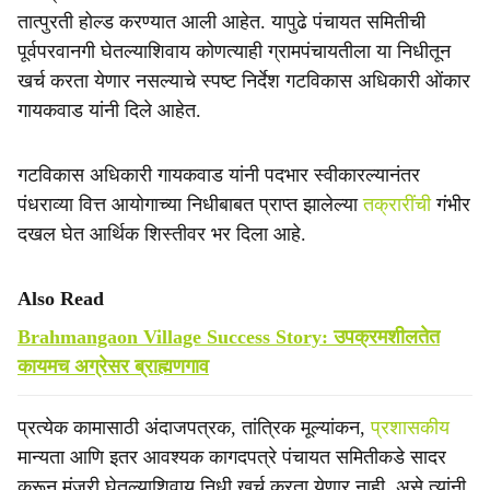
तात्पुरती होल्ड करण्यात आली आहेत. यापुढे पंचायत समितीची
पूर्वपरवानगी घेतल्याशिवाय कोणत्याही ग्रामपंचायतीला या निधीतून
खर्च करता येणार नसल्याचे स्पष्ट निर्देश गटविकास अधिकारी ओंकार
गायकवाड यांनी दिले आहेत.
गटविकास अधिकारी गायकवाड यांनी पदभार स्वीकारल्यानंतर
पंधराव्या वित्त आयोगाच्या निधीबाबत प्राप्त झालेल्या
तक्रारींची
गंभीर
दखल घेत आर्थिक शिस्तीवर भर दिला आहे.
Also Read
Brahmangaon Village Success Story: उपक्रमशीलतेत
कायमच अग्रेसर ब्राह्मणगाव
प्रत्येक कामासाठी अंदाजपत्रक, तांत्रिक मूल्यांकन,
प्रशासकीय
मान्यता आणि इतर आवश्यक कागदपत्रे पंचायत समितीकडे सादर
करून मंजुरी घेतल्याशिवाय निधी खर्च करता येणार नाही, असे त्यांनी