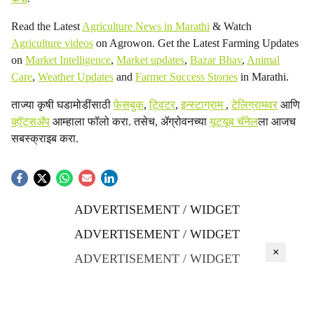
Read the Latest
Agriculture News in Marathi
& Watch
Agriculture videos
on Agrowon. Get the Latest Farming Updates
on
Market Intelligence
,
Market updates
,
Bazar Bhav
,
Animal
Care
,
Weather Updates
and
Farmer Success Stories
in Marathi.
ताज्या कृषी घडामोडींसाठी
फेसबुक
,
ट्विटर
,
इन्स्टाग्राम
,
टेलिग्रामवर
आणि
व्हॉट्सॲप
आम्हाला फॉलो करा. तसेच, ॲग्रोवनच्या
यूट्यूब चॅनेल
ला आजच
सबस्क्राइब करा.
ADVERTISEMENT / WIDGET
ADVERTISEMENT / WIDGET
×
ADVERTISEMENT / WIDGET