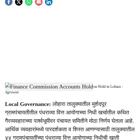
S
o
c
i
a
l
s
Finance Commission Accounts of 44 Gram Panchayats Put on Hold in Lohara
-
h
Agrowon
a
Local Governance:
लोहारा तालुक्यातील मुर्शदपूर
ग्रामपंचायतीतील पंधराव्या वित्त आयोगाच्या निधी खर्चातील कथित
r
गैरव्यवहाराच्या पार्श्वभूमीवर पंचायत समितीने मोठा निर्णय घेतला आहे.
e
आर्थिक व्यवहारांमध्ये पारदर्शकता व शिस्त आणण्यासाठी तालुक्यातील
४४ ग्रामपंचायतींच्या पंधराव्या वित्त आयोगाच्या निधीची खाती