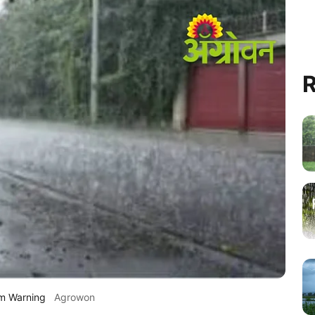
R
rm Warning
Agrowon