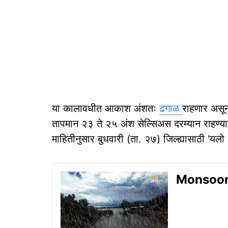
या कालावधीत आकाश अंशतः
ढगाळ
राहणार असू
तापमान २३ ते २५ अंश सेल्सिअस दरम्यान राहण्याच
माहितीनुसार बुधवारी (ता. २७) जिल्ह्यासाठी ‘यल
Monsoon Up