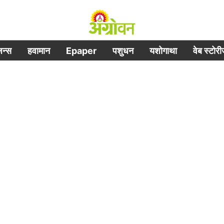
िजन्स
हवामान
Epaper
पशुधन
यशोगाथा
वेब स्टोर