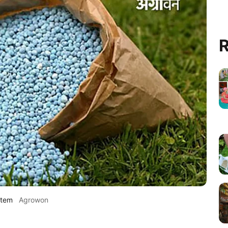
R
stem
Agrowon