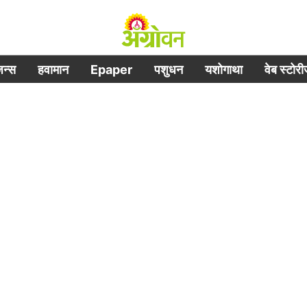
िजन्स
हवामान
Epaper
पशुधन
यशोगाथा
वेब स्टोर