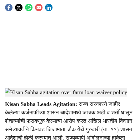
S
o
c
i
a
l
s
Farmers protest against loan waiver conditions in Maharashtra
-
Agrowon
h
Kisan Sabha Leads Agitation:
राज्य सरकारने जाहीर
a
केलेल्या कर्जमाफीच्या शासन आदेशामध्ये जाचक अटी व शर्ती घालून
r
शेतकर्‍यांची फसवणूक केल्याचा आरोप करत अखिल भारतीय किसान
सभेच्यावतीने किनवट जिजामाता चौक येथे गुरुवारी (ता. ११) शासन
e
आदेशाची होळी करण्यात आली. राज्यव्यापी आंदोलनाच्या हाकेला