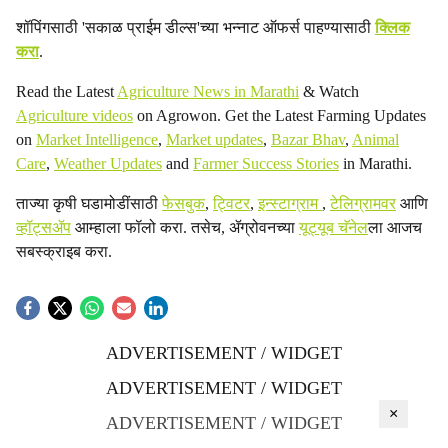
शॉपिंगसाठी 'सकाळ प्राईम डील्स'च्या भन्नाट ऑफर्स पाहण्यासाठी
क्लिक
करा
.
Read the Latest
Agriculture News in Marathi
& Watch
Agriculture videos
on Agrowon. Get the Latest Farming Updates
on
Market Intelligence
,
Market updates
,
Bazar Bhav
,
Animal
Care
,
Weather Updates
and
Farmer Success Stories
in Marathi.
ताज्या कृषी घडामोडींसाठी
फेसबुक
,
ट्विटर
,
इन्स्टाग्राम
,
टेलिग्रामवर
आणि
व्हॉट्सॲप
आम्हाला फॉलो करा. तसेच, ॲग्रोवनच्या
यूट्यूब चॅनेल
ला आजच
सबस्क्राइब करा.
ADVERTISEMENT / WIDGET
ADVERTISEMENT / WIDGET
×
ADVERTISEMENT / WIDGET