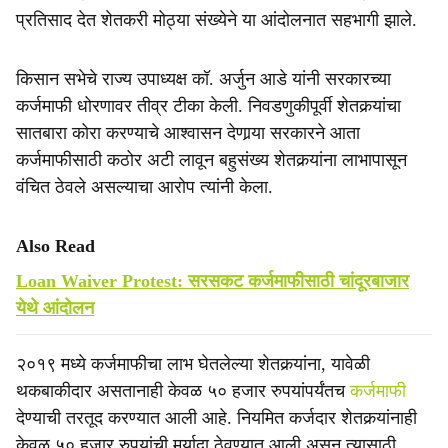
प्रतिसाद देत शेतकरी मोठ्या संख्येने या आंदोलनात सहभागी झाले.
किसान सभेचे राज्य उपाध्यक्ष कॉ. अर्जुन आडे यांनी सरकारच्या
कर्जमाफी धोरणावर तीव्र टीका केली. निवडणुकीपूर्वी शेतकर्‍यांचा
सातबारा कोरा करण्याचे आश्वासन देणार्‍या सरकारने आता
कर्जमाफीसाठी कठोर अटी लावून बहुसंख्य शेतकर्‍यांना लाभापासून
वंचित ठेवले असल्याचा आरोप त्यांनी केला.
Also Read
Loan Waiver Protest: सरसकट कर्जमाफीसाठी चांदूरबाजार
येथे आंदोलन
२०१९ मध्ये कर्जमाफीचा लाभ घेतलेल्या शेतकर्‍यांना, यावेळी
थकबाकीदार असतानाही केवळ ५० हजार रुपयांपर्यंतच
कर्जमाफी
देण्याची तरतूद करण्यात आली आहे. नियमित कर्जदार शेतकर्‍यांनाही
केवळ ५० हजार रुपयांची मर्यादा ठेवण्यात आली असून त्यासाठी