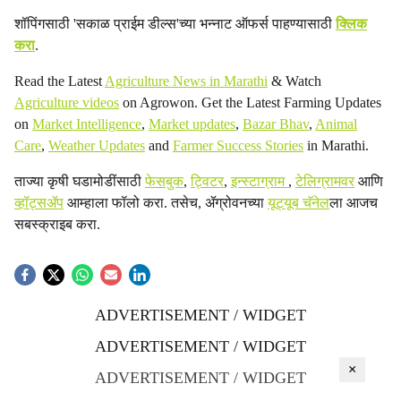
शॉपिंगसाठी 'सकाळ प्राईम डील्स'च्या भन्नाट ऑफर्स पाहण्यासाठी
क्लिक
करा
.
Read the Latest
Agriculture News in Marathi
& Watch
Agriculture videos
on Agrowon. Get the Latest Farming Updates
on
Market Intelligence
,
Market updates
,
Bazar Bhav
,
Animal
Care
,
Weather Updates
and
Farmer Success Stories
in Marathi.
ताज्या कृषी घडामोडींसाठी
फेसबुक
,
ट्विटर
,
इन्स्टाग्राम
,
टेलिग्रामवर
आणि
व्हॉट्सॲप
आम्हाला फॉलो करा. तसेच, ॲग्रोवनच्या
यूट्यूब चॅनेल
ला आजच
सबस्क्राइब करा.
ADVERTISEMENT / WIDGET
ADVERTISEMENT / WIDGET
×
ADVERTISEMENT / WIDGET