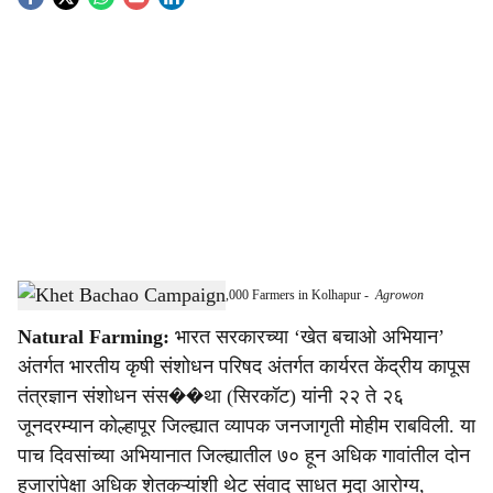
S
o
c
i
a
l
s
‘Khet Bachao Abhiyan’ Reaches Over 2,000 Farmers in Kolhapur
-
Agrowon
h
Natural Farming:
भारत सरकारच्या ‘खेत बचाओ अभियान’
a
अंतर्गत भारतीय कृषी संशोधन परिषद अंतर्गत कार्यरत केंद्रीय कापूस
r
तंत्रज्ञान संशोधन संस��था (सिरकॉट) यांनी २२ ते २६
जूनदरम्यान कोल्हापूर जिल्ह्यात व्यापक जनजागृती मोहीम राबविली. या
e
पाच दिवसांच्या अभियानात जिल्ह्यातील ७० हून अधिक गावांतील दोन
हजारांपेक्षा अधिक शेतकऱ्यांशी थेट संवाद साधत मृदा आरोग्य,